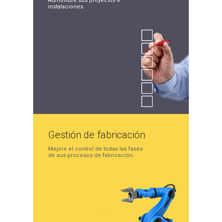
Administre sus proyectos
e
instalaciones.
Gestión de
fabricación
Mejore el control de
todas las fases
de sus
procesos de fabricación.