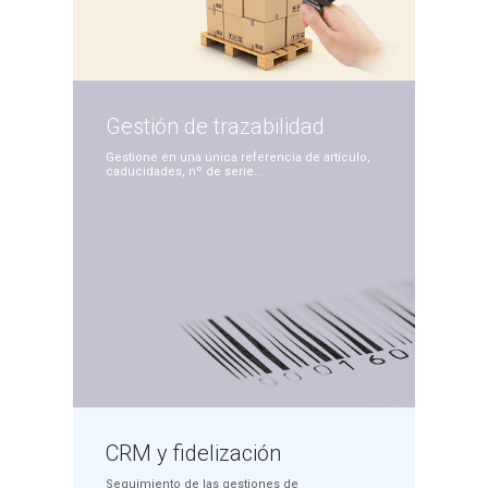
Gestión de
trazabilidad
Gestione en una única
referencia de artículo,
caducidades, nº de serie...
CRM y
fidelización
Seguimiento de las
gestiones de