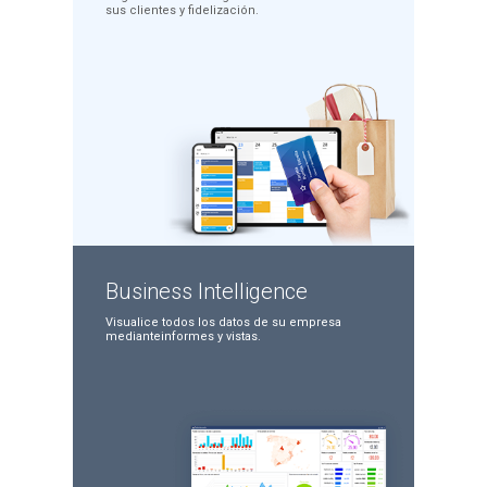
sus clientes y
fidelización.
Business
Intelligence
Visualice todos los datos
de su empresa
mediante
informes y vistas.