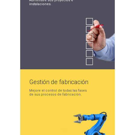
Administre sus proyectos
e
instalaciones.
Gestión de
fabricación
Mejore el control de
todas las fases
de sus
procesos de fabricación.