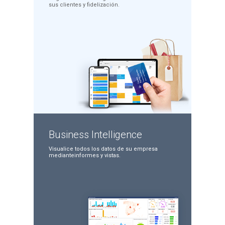
sus clientes y
fidelización.
Business
Intelligence
Visualice todos los datos
de su empresa
mediante
informes y vistas.