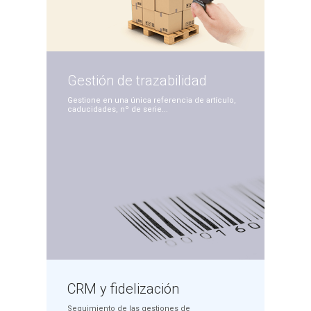
Gestión de
trazabilidad
Gestione en una única
referencia de artículo,
caducidades, nº de serie...
CRM y
fidelización
Seguimiento de las
gestiones de