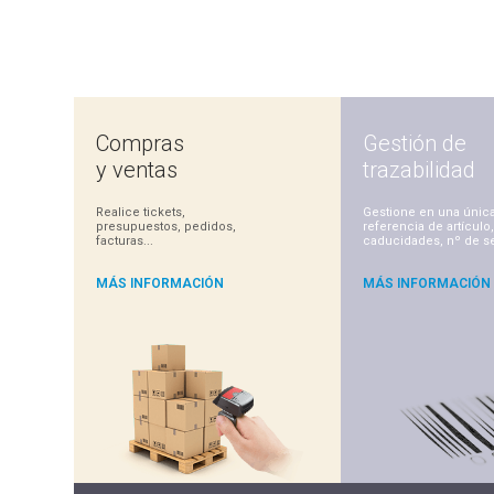
Compras
Gestión de
y ventas
trazabilidad
Realice tickets,
Gestione en una únic
presupuestos, pedidos,
referencia de artículo
facturas...
caducidades, nº de ser
MÁS INFORMACIÓN
MÁS INFORMACIÓN