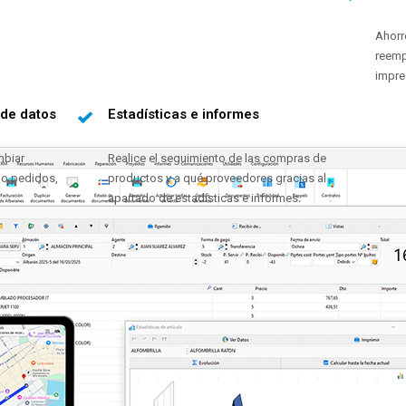
Ahorr
reemp
impres
 de datos
Estadísticas e informes
mbiar
Realice el seguimiento de las compras de
o pedidos,
productos y a qué proveedores gracias al
apartado de estadísticas e informes.