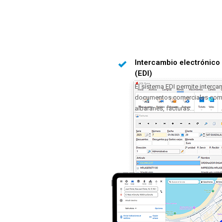
Intercambio electrónico
(EDI)
El sistema EDI permite interca
documentos comerciales com
albaranes, facturas...