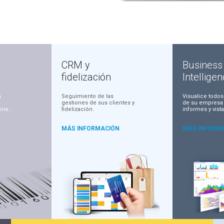
CRM y
Business
fidelización
Intellige
a
Seguimiento de las
Visualice todos
,
gestiones de sus clientes y
de su empresa
ie...
fidelización.
informes y vista
MÁS INFORMACIÓN
MÁS INFORM