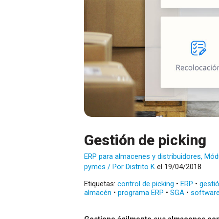
Gestión de picking
ERP para almacenes y distribuidores
,
Módu
pymes
/ Por
Distrito K
el 19/04/2018
Etiquetas:
control de picking
•
ERP
•
gesti
almacén
•
programa ERP
•
SGA
•
softwar
Gestione ágilmente sus almacenes con