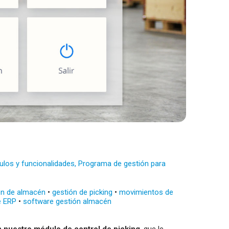
los y funcionalidades
,
Programa de gestión para
ón de almacén
•
gestión de picking
•
movimientos de
e ERP
•
software gestión almacén
 nuestro módulo de control de picking
, que le