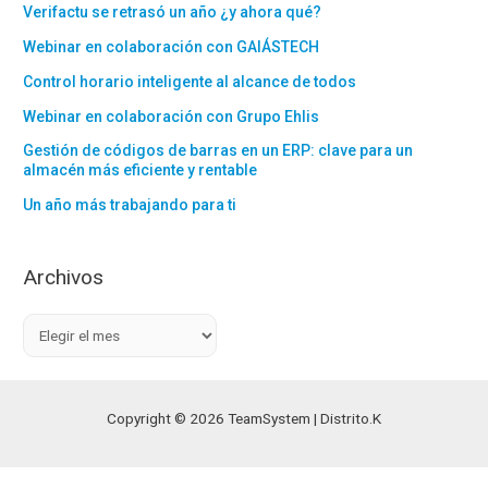
Verifactu se retrasó un año ¿y ahora qué?
Webinar en colaboración con GAIÁSTECH
Control horario inteligente al alcance de todos
Webinar en colaboración con Grupo Ehlis
Gestión de códigos de barras en un ERP: clave para un
almacén más eficiente y rentable
Un año más trabajando para ti
Archivos
A
r
c
h
Copyright © 2026 TeamSystem | Distrito.K
i
v