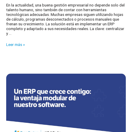
En la actualidad, una buena gestión empresarial no depende solo del
talento humano, sino también de contar con herramientas
tecnológicas adecuadas. Muchas empresas siguen utilizando hojas
de cálculo, programas desconectados o procesos manuales que
frenan su crecimiento. La solución está en implementar un ERP
completo y adaptado a sus necesidades reales. La clave: centralizar
y …
Mejora
Leer más »
la
gestión
de
tu
empresa
con
un
software
ERP
que
lo
cubre
todo