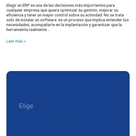
Elegir un ERP es una de las decisiones más importantes para
cualquier empresa que quiera optimizar su gestión, mejorar su
eficiencia y tener un mayor control sobre su actividad. No se trata
solo de instalar un software: es un proceso que implica entender tus
necesidades, acompañarte en la implantación y garantizar que la
herramienta realmente …
¿Estás
Leer más »
buscando
un
ERP
para
tu
empresa?