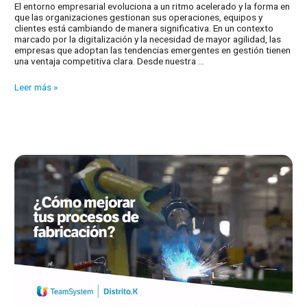
El entorno empresarial evoluciona a un ritmo acelerado y la forma en
que las organizaciones gestionan sus operaciones, equipos y
clientes está cambiando de manera significativa. En un contexto
marcado por la digitalización y la necesidad de mayor agilidad, las
empresas que adoptan las tendencias emergentes en gestión tienen
una ventaja competitiva clara. Desde nuestra …
¿Cuáles
Leer más »
son
las
tendencias
más
relevantes
en
gestión
empresarial
en
2025?