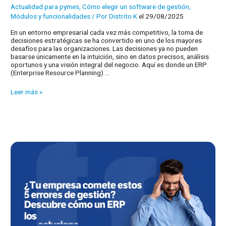
Actualidad para pymes
,
Cómo elegir un software de gestión
,
Módulos y funcionalidades
/ Por
Distrito K
el 29/08/2025
En un entorno empresarial cada vez más competitivo, la toma de
decisiones estratégicas se ha convertido en uno de los mayores
desafíos para las organizaciones. Las decisiones ya no pueden
basarse únicamente en la intuición, sino en datos precisos, análisis
oportunos y una visión integral del negocio. Aquí es donde un ERP
(Enterprise Resource Planning) …
¿Cómo
Leer más »
mejorar
la
toma
de
decisiones
en
tu
empresa?