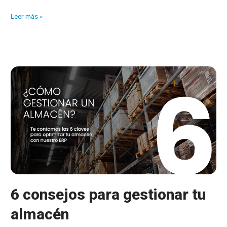
El
Leer más »
ERP
para
tu
empresa
de
componentes
del
automóvil
6 consejos para gestionar tu
almacén