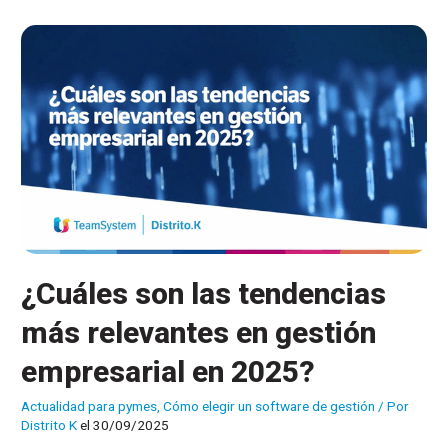
la
Ley
Antifraude?
Descúbrelo
con
esta
guía
rápida
¿Cuáles son las tendencias
más relevantes en gestión
empresarial en 2025?
Actualidad para pymes
,
Cómo elegir un software de gestión
/ Por
Distrito K
el 30/09/2025