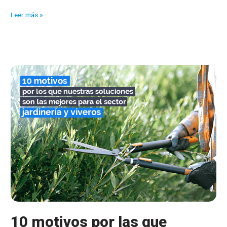
10
Leer más »
motivos
por
los
que
nuestras
soluciones
son
las
mejores
para
el
sector
puericultura
10 motivos por las que