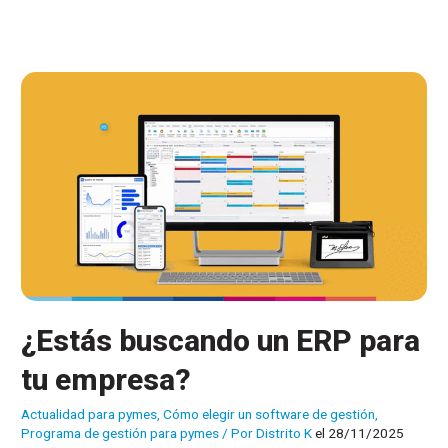
de
integrar
un
CRM
en
tu
software
de
gestión
¿Estás buscando un ERP para
tu empresa?
Actualidad para pymes
,
Cómo elegir un software de gestión
,
Programa de gestión para pymes
/ Por
Distrito K
el 28/11/2025