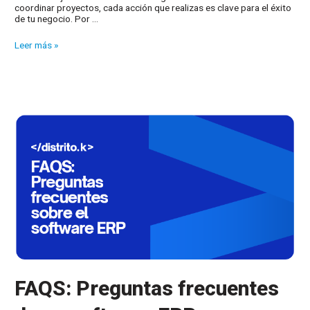
coordinar proyectos, cada acción que realizas es clave para el éxito
de tu negocio. Por …
¿Necesitas
Leer más »
un
programa
de
gestión?
FAQS: Preguntas frecuentes