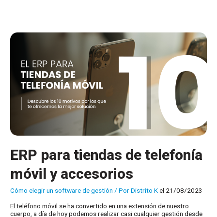
los
que
nuestras
soluciones
son
las
mejores
para
el
sector
de
la
marroquinería
ERP para tiendas de telefonía
móvil y accesorios
Cómo elegir un software de gestión
/ Por
Distrito K
el 21/08/2023
El teléfono móvil se ha convertido en una extensión de nuestro
cuerpo, a día de hoy podemos realizar casi cualquier gestión desde