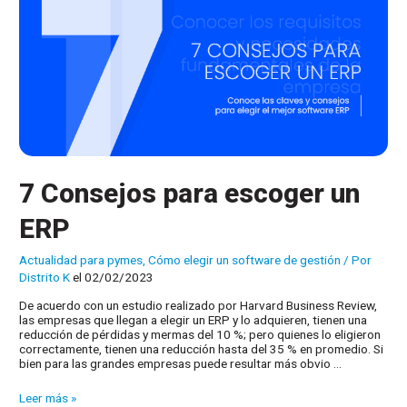
7 Consejos para escoger un
ERP
Actualidad para pymes
,
Cómo elegir un software de gestión
/ Por
Distrito K
el 02/02/2023
De acuerdo con un estudio realizado por Harvard Business Review,
las empresas que llegan a elegir un ERP y lo adquieren, tienen una
reducción de pérdidas y mermas del 10 %; pero quienes lo eligieron
correctamente, tienen una reducción hasta del 35 % en promedio. Si
bien para las grandes empresas puede resultar más obvio …
7
Leer más »