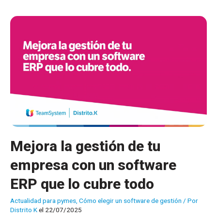
errores
de
gestión?
Descubre
cómo
un
ERP
los
soluciona
Mejora la gestión de tu
empresa con un software
ERP que lo cubre todo
Actualidad para pymes
,
Cómo elegir un software de gestión
/ Por
Distrito K
el 22/07/2025