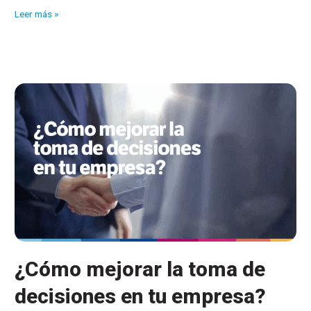
Simplifica
Leer más »
tu
gestión
¿Cómo
te
ayuda
un
ERP?
¿Cómo mejorar la toma de
decisiones en tu empresa?