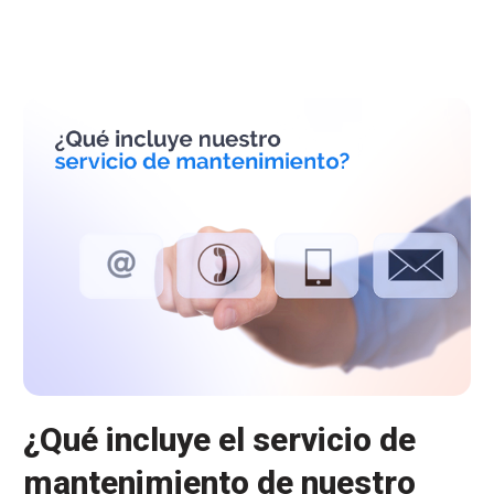
Consejos
para
escoger
un
ERP
¿Qué incluye el servicio de
mantenimiento de nuestro