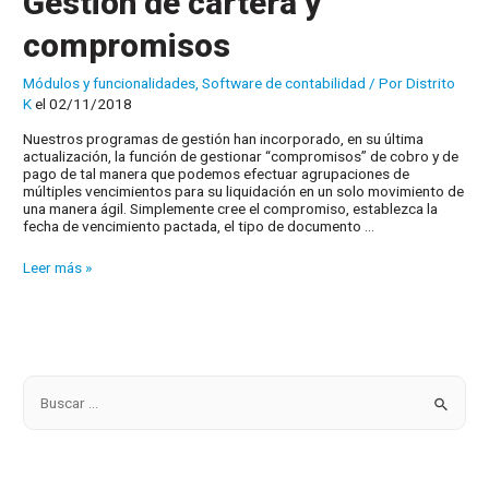
Gestión de cartera y
compromisos
Módulos y funcionalidades
,
Software de contabilidad
/ Por
Distrito
K
el 02/11/2018
Nuestros programas de gestión han incorporado, en su última
actualización, la función de gestionar “compromisos” de cobro y de
pago de tal manera que podemos efectuar agrupaciones de
múltiples vencimientos para su liquidación en un solo movimiento de
una manera ágil. Simplemente cree el compromiso, establezca la
fecha de vencimiento pactada, el tipo de documento …
Gestión
Leer más »
de
cartera
y
compromisos
B
u
s
c