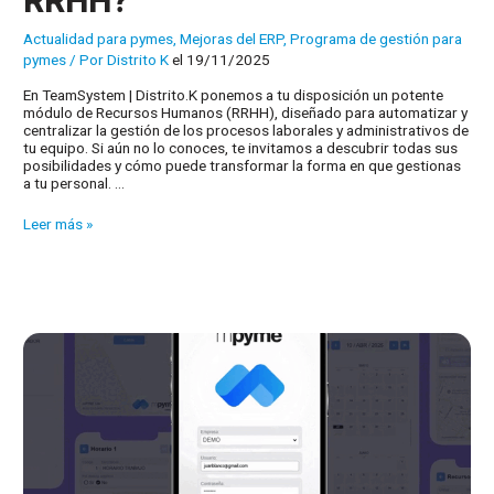
RRHH?
Actualidad para pymes
,
Mejoras del ERP
,
Programa de gestión para
pymes
/ Por
Distrito K
el 19/11/2025
En TeamSystem | Distrito.K ponemos a tu disposición un potente
módulo de Recursos Humanos (RRHH), diseñado para automatizar y
centralizar la gestión de los procesos laborales y administrativos de
tu equipo. Si aún no lo conoces, te invitamos a descubrir todas sus
posibilidades y cómo puede transformar la forma en que gestionas
a tu personal. …
¿Conoces
Leer más »
nuestro
módulo
de
RRHH?