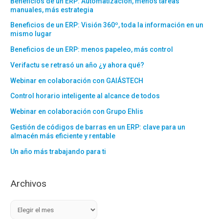
Beneficios de un ERP: Automatización, menos tareas
manuales, más estrategia
Beneficios de un ERP: Visión 360º, toda la información en un
mismo lugar
Beneficios de un ERP: menos papeleo, más control
Verifactu se retrasó un año ¿y ahora qué?
Webinar en colaboración con GAIÁSTECH
Control horario inteligente al alcance de todos
Webinar en colaboración con Grupo Ehlis
Gestión de códigos de barras en un ERP: clave para un
almacén más eficiente y rentable
Un año más trabajando para ti
Archivos
A
r