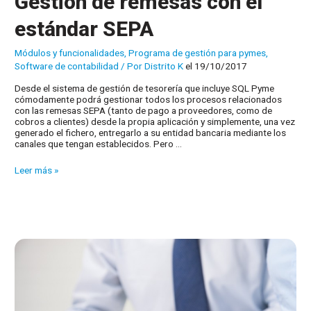
Gestión de remesas con el
estándar SEPA
Módulos y funcionalidades
,
Programa de gestión para pymes
,
Software de contabilidad
/ Por
Distrito K
el 19/10/2017
Desde el sistema de gestión de tesorería que incluye SQL Pyme
cómodamente podrá gestionar todos los procesos relacionados
con las remesas SEPA (tanto de pago a proveedores, como de
cobros a clientes) desde la propia aplicación y simplemente, una vez
generado el fichero, entregarlo a su entidad bancaria mediante los
canales que tengan establecidos. Pero …
Gestión
Leer más »
de
remesas
con
el
estándar
SEPA