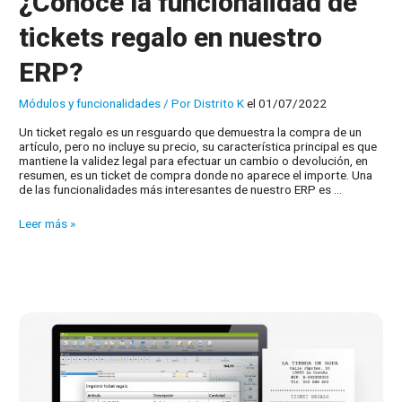
¿Conoce la funcionalidad de
tickets regalo en nuestro
ERP?
Módulos y funcionalidades
/ Por
Distrito K
el 01/07/2022
Un ticket regalo es un resguardo que demuestra la compra de un
artículo, pero no incluye su precio, su característica principal es que
mantiene la validez legal para efectuar un cambio o devolución, en
resumen, es un ticket de compra donde no aparece el importe. Una
de las funcionalidades más interesantes de nuestro ERP es …
¿Conoce
Leer más »
la
funcionalidad
de
tickets
regalo
en
nuestro
ERP?