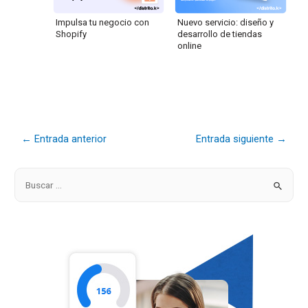
Impulsa tu negocio con
Nuevo servicio: diseño y
Shopify
desarrollo de tiendas
online
←
Entrada anterior
Entrada siguiente
→
B
u
s
c
a
r
p
o