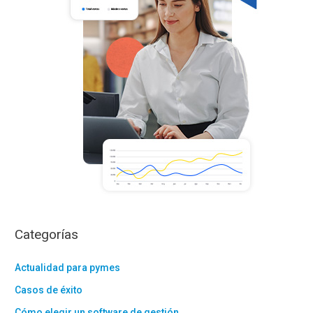
r
:
Categorías
Actualidad para pymes
Casos de éxito
Cómo elegir un software de gestión