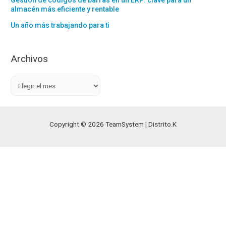
Gestión de códigos de barras en un ERP: clave para un
almacén más eficiente y rentable
Un año más trabajando para ti
Archivos
A
r
c
h
Copyright © 2026 TeamSystem | Distrito.K
i
v
o
s