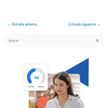
←
Entrada anterior
Entrada siguiente
→
B
u
s
c
a
r
p
o
r
: