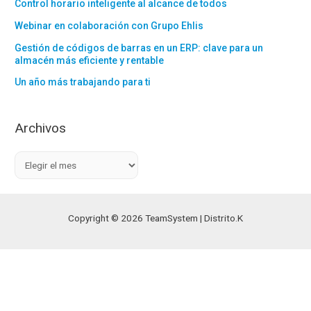
Control horario inteligente al alcance de todos
Webinar en colaboración con Grupo Ehlis
Gestión de códigos de barras en un ERP: clave para un
almacén más eficiente y rentable
Un año más trabajando para ti
Archivos
A
r
c
h
Copyright © 2026 TeamSystem | Distrito.K
i
v
o
s