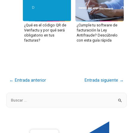
¿Qué es el código QR de
¿Cumple tu software de
Verifactu y por qué será
facturación la Ley
obligatorio en tus
Antifraude? Descúbrelo
facturas?
con esta guía rápida
←
Entrada anterior
Entrada siguiente
→
B
u
s
c
a