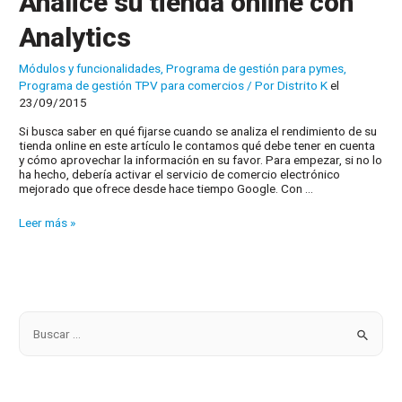
Analice su tienda online con
Analytics
Módulos y funcionalidades
,
Programa de gestión para pymes
,
Programa de gestión TPV para comercios
/ Por
Distrito K
el
23/09/2015
Si busca saber en qué fijarse cuando se analiza el rendimiento de su
tienda online en este artículo le contamos qué debe tener en cuenta
y cómo aprovechar la información en su favor. Para empezar, si no lo
ha hecho, debería activar el servicio de comercio electrónico
mejorado que ofrece desde hace tiempo Google. Con …
Analice
Leer más »
su
tienda
online
con
Analytics
B
u
s
c