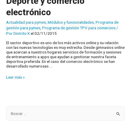
Deporte y comercio
electrónico
Actualidad para pymes
,
Módulos y funcionalidades
,
Programa de
gestión para pymes
,
Programa de gestión TPV para comercios
/
Por
Distrito K
el 02/11/2015
El sector deportivo es uno de los más activos online y su relación
con las nuevas tecnologías es muy estrecha. Desde gimnasios online
que acercan a nuestros hogares servicios de formación y sesiones
de entrenamiento a apps que ayudan a gestionar nuestra faceta
deportiva preferida. En el caso del comercio electrónico se han
desarrollado numerosas …
Deporte
Leer más »
y
comercio
electrónico
B
u
s