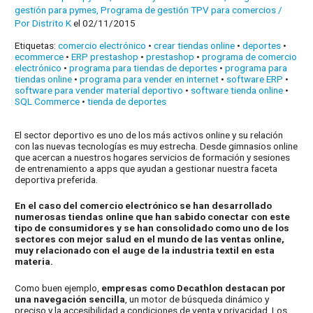
gestión para pymes
,
Programa de gestión TPV para comercios
/
Por
Distrito K
el 02/11/2015
Etiquetas:
comercio electrónico
•
crear tiendas online
•
deportes
•
ecommerce
•
ERP prestashop
•
prestashop
•
programa de comercio
electrónico
•
programa para tiendas de deportes
•
programa para
tiendas online
•
programa para vender en internet
•
software ERP
•
software para vender material deportivo
•
software tienda online
•
SQL Commerce
•
tienda de deportes
El sector deportivo es uno de los más activos online y su relación
con las nuevas tecnologías es muy estrecha. Desde gimnasios online
que acercan a nuestros hogares servicios de formación y sesiones
de entrenamiento a apps que ayudan a gestionar nuestra faceta
deportiva preferida.
En el caso del comercio electrónico se han desarrollado
numerosas tiendas online que han sabido conectar con este
tipo de consumidores y se han consolidado como uno de los
sectores con mejor salud en el mundo de las ventas online,
muy relacionado con el auge de la industria textil en esta
materia.
Como buen ejemplo,
empresas como Decathlon destacan por
una navegación sencilla
, un motor de búsqueda dinámico y
preciso y la accesibilidad a condiciones de venta y privacidad. Los