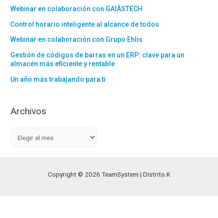
Webinar en colaboración con GAIÁSTECH
Control horario inteligente al alcance de todos
Webinar en colaboración con Grupo Ehlis
Gestión de códigos de barras en un ERP: clave para un
almacén más eficiente y rentable
Un año más trabajando para ti
Archivos
A
r
c
h
Copyright © 2026 TeamSystem | Distrito.K
i
v
o