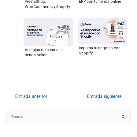
PrestaShop,
ERP con tu tienda online
WooCommerce y Shopify
Impulsa tu negocio con
Ventajas de crear una
Shopify
tienda online
←
Entrada anterior
Entrada siguiente
→
B
u
s