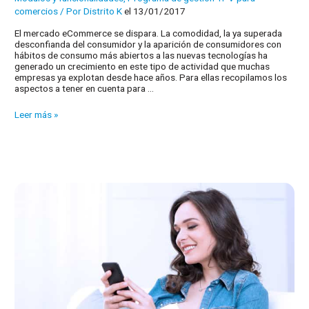
comercios
/ Por
Distrito K
el 13/01/2017
El mercado eCommerce se dispara. La comodidad, la ya superada
desconfianda del consumidor y la aparición de consumidores con
hábitos de consumo más abiertos a las nuevas tecnologías ha
generado un crecimiento en este tipo de actividad que muchas
empresas ya explotan desde hace años. Para ellas recopilamos los
aspectos a tener en cuenta para …
Los
Leer más »
retos
para
empresas
con
actividad
eCommerce
para
2017