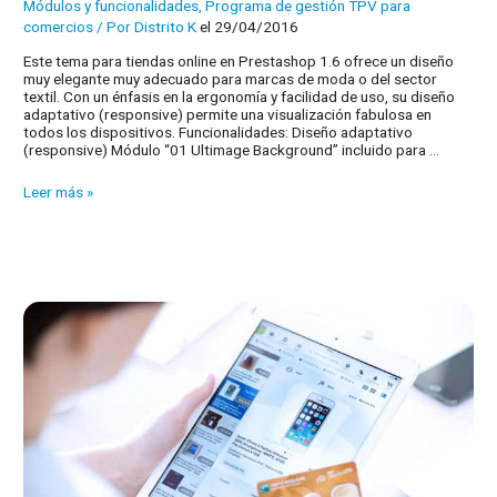
Módulos y funcionalidades
,
Programa de gestión TPV para
comercios
/ Por
Distrito K
el 29/04/2016
Este tema para tiendas online en Prestashop 1.6 ofrece un diseño
muy elegante muy adecuado para marcas de moda o del sector
textil. Con un énfasis en la ergonomía y facilidad de uso, su diseño
adaptativo (responsive) permite una visualización fabulosa en
todos los dispositivos. Funcionalidades: Diseño adaptativo
(responsive) Módulo “01 Ultimage Background” incluido para …
Plantillas
Leer más »
para
su
Prestashop:
Oslo