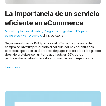
La importancia de un servicio
eficiente en eCommerce
Módulos y funcionalidades
,
Programa de gestión TPV para
comercios
/ Por
Distrito K
el 18/05/2016
Según un estudio de IAB Spain casi el 50% de los procesos de
compra se interrumpen cuando el consumidor se encuentra con
costes inesperados en el proceso de pago. Por otro lado los gastos
de envío gratuitos son un tema que hasta un 56% de los
participantes en el estudio valoran como decisivo. Agencias de …
La
Leer más »
importancia
de
un
servicio
eficiente
en
eCommerce