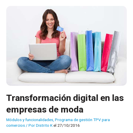
para
crear
tiendas
online?
Transformación digital en las
empresas de moda
Módulos y funcionalidades
,
Programa de gestión TPV para
comercios
/ Por
Distrito K
el 27/10/2016