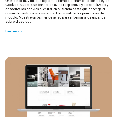
Un módulo muy útil que le permite cumplir plenamente con la Ley de
Cookies. Muestra un banner de aviso responsive y personalizado y
desactiva las cookies al entrar en su tienda hasta que obtenga el
consentimiento de sus usuarios. Funcionalidades principales del
módulo: Muestre un banner de aviso para informar a los usuarios
sobre el uso de …
Módulos
Leer más »
para
su
Prestashop:
Ley
Europea
de
Cookies