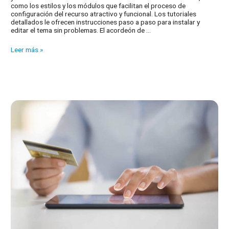
como los estilos y los módulos que facilitan el proceso de
configuración del recurso atractivo y funcional. Los tutoriales
detallados le ofrecen instrucciones paso a paso para instalar y
editar el tema sin problemas. El acordeón de …
Temas
Leer más »
para
Prestashop:
Tools,
Herramientas
y
suministros