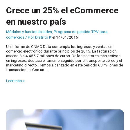
Crece un 25% el eCommerce
en nuestro país
Módulos y funcionalidades
,
Programa de gestión TPV para
comercios
/ Por
Distrito K
el 14/01/2016
Un informe de CNMC Data contempla los ingresos y ventas en
comercio electrónico durante principios de 2015. La facturación
ascendió a 4.455,7 millones de euros. De los sectores más activos
en ingresos, destaca el turismo seguido por el transporte aéreo y el
marketing directo. Hemos alcanzado en este período 68 millones de
transacciones. Con un …
Crece
Leer más »
un
25%
el
eCommerce
en
nuestro
país