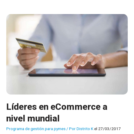
tienda
online
Líderes en eCommerce a
nivel mundial
Programa de gestión para pymes
/ Por
Distrito K
el 27/03/2017