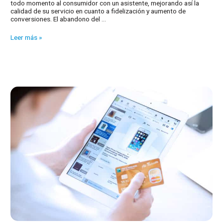
todo momento al consumidor con un asistente, mejorando así la
calidad de su servicio en cuanto a fidelización y aumento de
conversiones. El abandono del …
Un
Leer más »
chat
de
atención
al
cliente
para
su
Prestashop