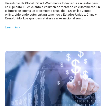
Un estudio de Global Retail E-Commerce Index sitúa a nuestro país
en el puesto 18 en cuanto a volumen de mercado en eCommerce. En
el futuro se estima un crecimiento anual del 16% en las ventas
online. Liderando este ranking tenemos a Estados Unidos, China y
Reino Unido. Los grandes retailers a nivel nacional son …
Líderes
Leer más »
en
eCommerce
a
nivel
mundial