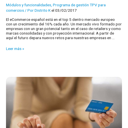
Módulos y funcionalidades
,
Programa de gestión TPV para
comercios
/ Por
Distrito K
el 03/02/2017
El eCommerce español está en el top 5 dentro mercado europeo
con un crecimiento del 16% cada año. Un mercado vivo formado por
empresas con un gran potencial tanto en el caso de retailers y como
marcas consolidadas y con proyección internacional. A partir de
aquí el futuro depara nuevos retos para nuestras empresas en …
El
Leer más »
eCommerce
en
España:
retos
para
el
futuro
de
su
tienda
online