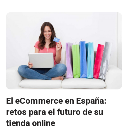
sin
arriesgarse
a
perder
rentabilidad
El eCommerce en España:
retos para el futuro de su
tienda online