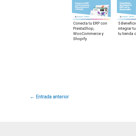
Conecta tu ERP con
5 Benefic
PrestaShop,
integrar t
WooCommerce y
tu tienda 
Shopify
←
Entrada anterior