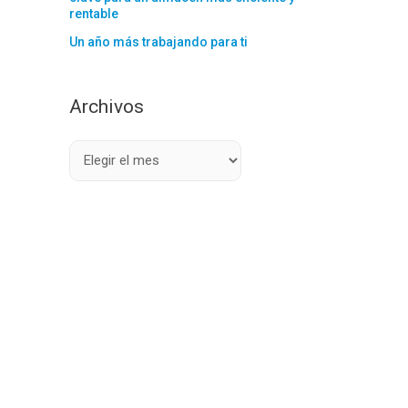
rentable
Un año más trabajando para ti
Archivos
A
r
c
h
i
v
o
s