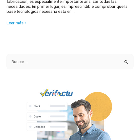
fabricación, es especialmente importante analizar todas las
necesidades. En primer lugar, es imprescindible comprobar que la
base tecnológica necesaria está en …
Procesos
Leer más »
de
fabricación:
control
total
con
un
software
B
ERP
u
s
c
a
r
p
o
r
: