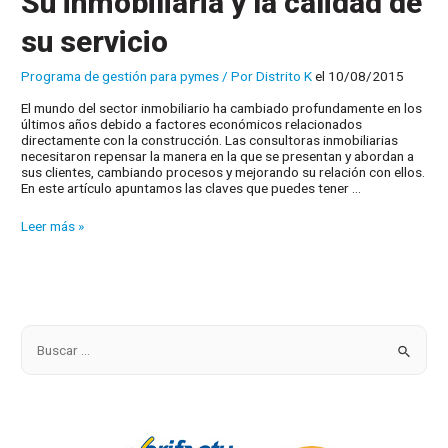
Su inmobiliaria y la calidad de
su servicio
Programa de gestión para pymes
/ Por
Distrito K
el 10/08/2015
El mundo del sector inmobiliario ha cambiado profundamente en los
últimos años debido a factores económicos relacionados
directamente con la construcción. Las consultoras inmobiliarias
necesitaron repensar la manera en la que se presentan y abordan a
sus clientes, cambiando procesos y mejorando su relación con ellos.
En este artículo apuntamos las claves que puedes tener …
Su
Leer más »
inmobiliaria
y
la
calidad
de
su
servicio
B
u
s
c
a