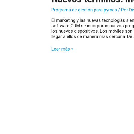
Programa de gestión para pymes
/ Por
Di
El marketing y las nuevas tecnologías si
software CRM se incorporan nuevos progr
los nuevos dispositivos. Los móviles son
llegar a ellos de manera más cercana. De 
Nuevos
Leer más »
términos:
mCommerce