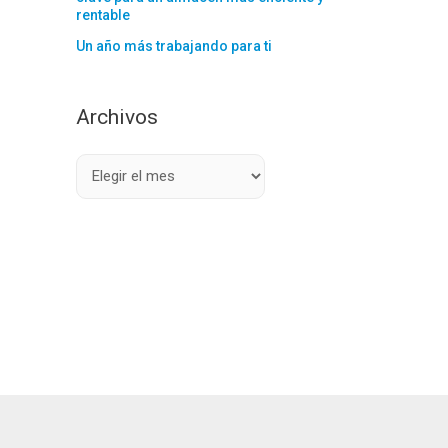
rentable
Un año más trabajando para ti
Archivos
A
r
c
h
i
v
o
s