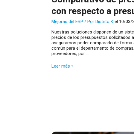
con respecto a pres
Mejoras del ERP
/ Por
Distrito K
el 10/03/
Nuestras soluciones disponen de un sist
precios de los presupuestos solicitados 
aseguramos poder compararlo de forma au
común para el departamento de compras, 
proveedores, por …
Comparativo
Leer más »
de
presupuestos
de
proveedor
con
respecto
a
presupuesto
cliente