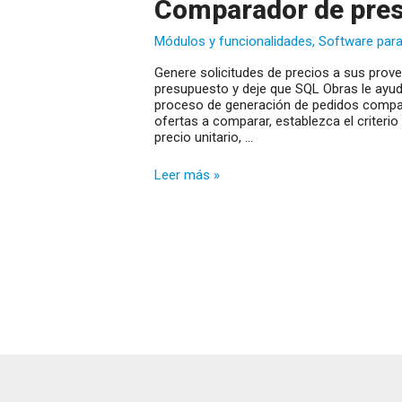
Comparador de pres
Módulos y funcionalidades
,
Software para
Genere solicitudes de precios a sus pro
presupuesto y deje que SQL Obras le ayud
proceso de generación de pedidos compa
ofertas a comparar, establezca el criteri
precio unitario, …
Comparador
Leer más »
de
presupuestos
de
proveedor