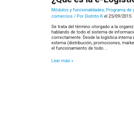
Módulos y funcionalidades
,
Programa de 
comercios
/ Por
Distrito K
el 25/09/2015
Se trata del término otorgado a la organi
hablando de todo el sistema de informaci
correctamente. Desde la logística interna 
externa (distribución, promociones, mark
el funcionamiento de todo …
¿Qué
Leer más »
es
la
e-
Logística?