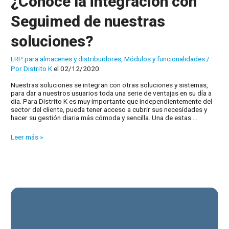
¿Conoce la integración con
Seguimed de nuestras
soluciones?
ERP para almacenes y distribuidores
,
Módulos y funcionalidades
/
Por
Distrito K
el 02/12/2020
Nuestras soluciones se integran con otras soluciones y sistemas,
para dar a nuestros usuarios toda una serie de ventajas en su día a
día. Para Distrito K es muy importante que independientemente del
sector del cliente, pueda tener acceso a cubrir sus necesidades y
hacer su gestión diaria más cómoda y sencilla. Una de estas …
¿Conoce
Leer más »
la
integración
con
Seguimed
de
nuestras
soluciones?