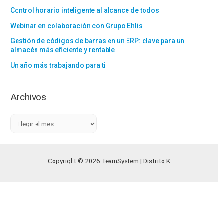
Control horario inteligente al alcance de todos
Webinar en colaboración con Grupo Ehlis
Gestión de códigos de barras en un ERP: clave para un
almacén más eficiente y rentable
Un año más trabajando para ti
Archivos
A
r
c
h
Copyright © 2026 TeamSystem | Distrito.K
i
v
o
s