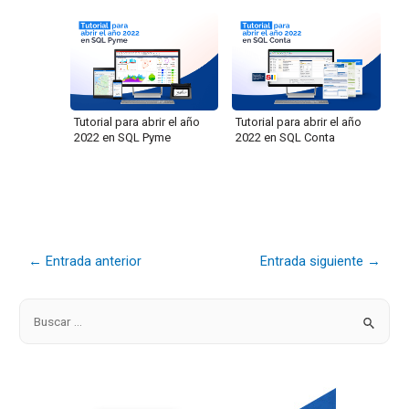
Tutorial para abrir el año
Tutorial para abrir el año
2022 en SQL Pyme
2022 en SQL Conta
←
Entrada anterior
Entrada siguiente
→
B
u
s
c
a