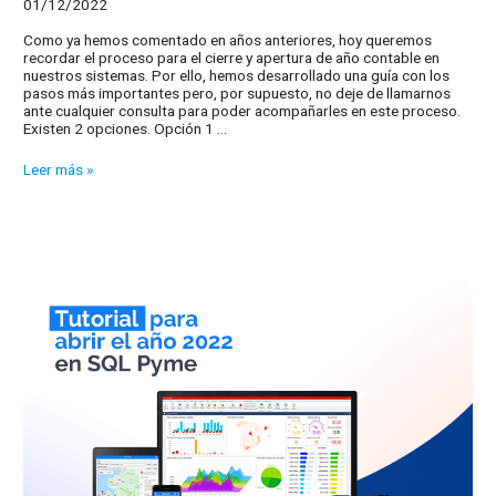
01/12/2022
Como ya hemos comentado en años anteriores, hoy queremos
recordar el proceso para el cierre y apertura de año contable en
nuestros sistemas. Por ello, hemos desarrollado una guía con los
pasos más importantes pero, por supuesto, no deje de llamarnos
ante cualquier consulta para poder acompañarles en este proceso.
Existen 2 opciones. Opción 1 …
Tutorial
Leer más »
para
abrir
el
año
2023
en
SQL
Pyme,
SQL
Obras
y
SQL
TPV