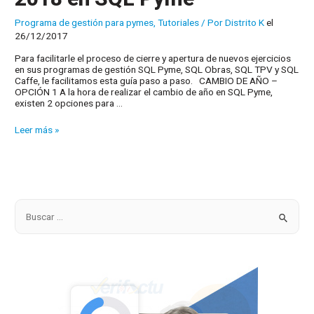
Programa de gestión para pymes
,
Tutoriales
/ Por
Distrito K
el
26/12/2017
Para facilitarle el proceso de cierre y apertura de nuevos ejercicios
en sus programas de gestión SQL Pyme, SQL Obras, SQL TPV y SQL
Caffe, le facilitamos esta guía paso a paso. CAMBIO DE AÑO –
OPCIÓN 1 A la hora de realizar el cambio de año en SQL Pyme,
existen 2 opciones para …
Tutorial
Leer más »
para
abrir
el
año
2018
en
SQL
B
Pyme
u
s
c
a
r