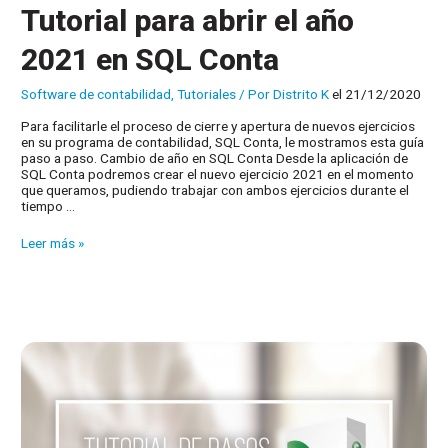
Tutorial para abrir el año
2021 en SQL Conta
Software de contabilidad
,
Tutoriales
/ Por
Distrito K
el 21/12/2020
Para facilitarle el proceso de cierre y apertura de nuevos ejercicios
en su programa de contabilidad, SQL Conta, le mostramos esta guía
paso a paso. Cambio de año en SQL Conta Desde la aplicación de
SQL Conta podremos crear el nuevo ejercicio 2021 en el momento
que queramos, pudiendo trabajar con ambos ejercicios durante el
tiempo …
Tutorial
Leer más »
para
abrir
el
año
2021
en
SQL
Conta