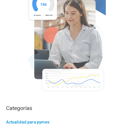
p
o
r
:
Categorías
Actualidad para pymes