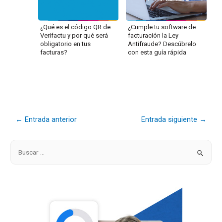
¿Qué es el código QR de
¿Cumple tu software de
Verifactu y por qué será
facturación la Ley
obligatorio en tus
Antifraude? Descúbrelo
facturas?
con esta guía rápida
←
Entrada anterior
Entrada siguiente
→
B
u
s
c
a
r