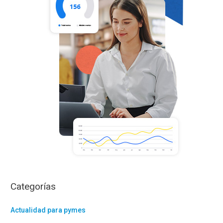
p
o
r
:
Categorías
Actualidad para pymes