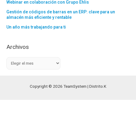
Webinar en colaboración con Grupo Ehlis
Gestión de códigos de barras en un ERP: clave para un
almacén más eficiente y rentable
Un año más trabajando para ti
Archivos
A
r
c
h
Copyright © 2026 TeamSystem | Distrito.K
i
v
o
s