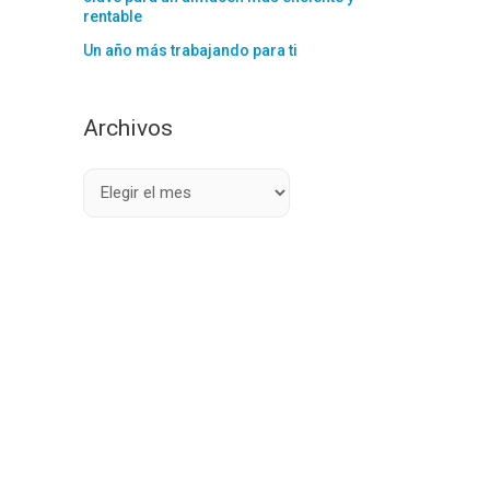
rentable
Un año más trabajando para ti
Archivos
A
r
c
h
i
v
o
s