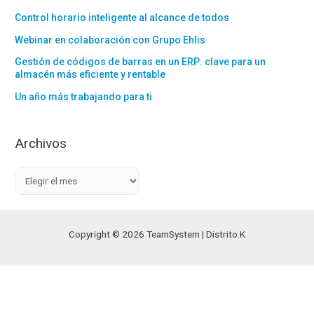
Control horario inteligente al alcance de todos
Webinar en colaboración con Grupo Ehlis
Gestión de códigos de barras en un ERP: clave para un
almacén más eficiente y rentable
Un año más trabajando para ti
Archivos
A
r
c
h
Copyright © 2026 TeamSystem | Distrito.K
i
v
o
s