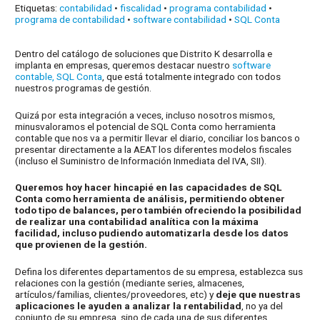
Etiquetas:
contabilidad
•
fiscalidad
•
programa contabilidad
•
programa de contabilidad
•
software contabilidad
•
SQL Conta
Dentro del catálogo de soluciones que Distrito K desarrolla e
implanta en empresas, queremos destacar nuestro
software
contable, SQL Conta
, que está totalmente integrado con todos
nuestros programas de gestión.
Quizá por esta integración a veces, incluso nosotros mismos,
minusvaloramos el potencial de SQL Conta como herramienta
contable que nos va a permitir llevar el diario, conciliar los bancos o
presentar directamente a la AEAT los diferentes modelos fiscales
(incluso el Suministro de Información Inmediata del IVA, SII).
Queremos hoy hacer hincapié en las capacidades de SQL
Conta como herramienta de análisis, permitiendo obtener
todo tipo de balances, pero también ofreciendo la posibilidad
de realizar una contabilidad analítica con la máxima
facilidad, incluso pudiendo automatizarla desde los datos
que provienen de la gestión.
Defina los diferentes departamentos de su empresa, establezca sus
relaciones con la gestión (mediante series, almacenes,
artículos/familias, clientes/proveedores, etc) y
deje que nuestras
aplicaciones le ayuden a analizar la rentabilidad
, no ya del
conjunto de su empresa, sino de cada una de sus diferentes