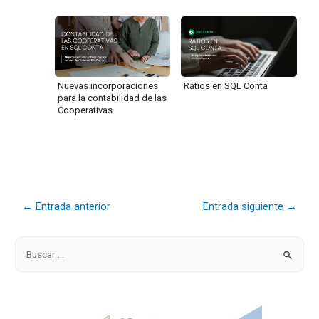
Nuevas incorporaciones
Ratios en SQL Conta
para la contabilidad de las
Cooperativas
←
Entrada anterior
Entrada siguiente
→
B
u
s
c