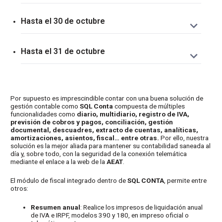
• Septiembre 2023. Obligados a
Renta y Sociedades
suministrar información estadística
Hasta el 30 de octubre
Retenciones e ingresos a cuenta de
rendimientos del trabajo, actividades
IVA
económicas, premios y determinadas
Hasta el 31 de octubre
• Septiembre 2023. Autoliquidación: 303
ganancias patrimoniales e
• Septiembre 2023. Grupo de entidades,
IVA
imputaciones de renta, ganancias
modelo individual: 322
• Septiembre 2023. Ventanilla única –
derivadas de acciones y participaciones
• Septiembre 2023. Grupo de entidades,
Régimen de importación: 369
de las Instituciones de Inversión
Por supuesto es imprescindible contar con una buena solución de
modelo agregado: 353
gestión contable como
• Tercer trimestre 2023. Ventanilla única
SQL Conta
compuesta de múltiples
Colectiva, rentas de arrendamiento de
• Septiembre 2023. Operaciones
funcionalidades como
diario, multidiario, registro de IVA,
– Regímenes exterior y de la Unión: 369
inmuebles urbanos, capital mobiliario,
previsión de cobros y pagos, conciliación, gestión
asimiladas a las importaciones: 380
documental, descuadres, extracto de cuentas, analíticas,
personas autorizadas y saldos en
amortizaciones, asientos, fiscal… entre otras.
Por ello, nuestra
Número de Identificación Fiscal
cuentas.
solución es la mejor aliada para mantener su contabilidad saneada al
Impuestos Medioambientales
día y, sobre todo, con la seguridad de la conexión telemática
• Tercer trimestre 2023. Cuentas y
• Septiembre 2023. Grandes empresas:
mediante el enlace a la web de la
AEAT
.
• Tercer trimestre 2023. Impuesto sobre
operaciones cuyos titulares no han
111, 115, 117, 123, 124, 126, 128, 216,
el depósito de residuos en vertederos,
El módulo de fiscal integrado dentro de
SQL CONTA
, permite entre
facilitado el NIF a las entidades de
230
la incineración y la coincineración de
otros:
crédito: 195
• Tercer trimestre 2023: 111, 115, 117,
residuos. Autoliquidación: 593
123, 124, 126, 128, 136, 210, 216
Resumen anual
: Realice los impresos de liquidación anual
de IVA e IRPF, modelos 390 y 180, en impreso oficial o
Declaración informativa de