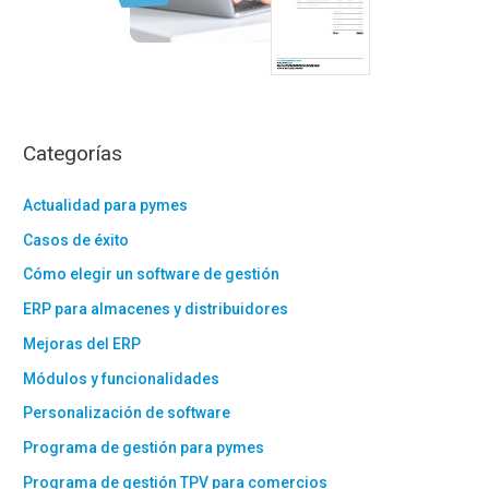
representantes fiscales y receptores
autorizados: 510
Impuesto Especial sobre la
Electricidad
• Septiembre 2023. Grandes empresas:
Categorías
560
• Tercer trimestre 2023. Excepto
Actualidad para pymes
grandes empresas: 560
Casos de éxito
Impuestos Medioambientales
Cómo elegir un software de gestión
• Septiembre 2023. Impuesto especial
ERP para almacenes y distribuidores
sobre los envases de plástico no
Mejoras del ERP
reutilizables. Autoliquidación: 592
Módulos y funcionalidades
• Tercer trimestre 2023. Impuesto sobre
el almacenamiento de combustible
Personalización de software
nuclear gastado y residuos radiactivos
Programa de gestión para pymes
en instalaciones centralizadas.
Programa de gestión TPV para comercios