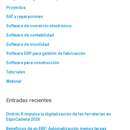
• Pago fraccionado: 585
Proyectos
• Tercer trimestre 2023. Impuesto sobre
los gases fluorados de efecto
SAT y reparaciones
invernadero. Autoliquidación: 587
Software de comercio electrónico
Software de contabilidad
Impuesto sobre el Valor de la
Extracción de Gas, Petróleo y
Software de movilidad
Condensados. Autoliquidación y
Software ERP para gestión de fabricación
pago fraccionado 2023: 589
Software para construcción
• Tercer trimestre 2023. Impuesto
Tutoriales
especial sobre los envases de plástico
no reutilizables. Autoliquidación: 592
Webinar
• Tercer trimestre 2023. Impuesto
especial sobre los envases de plástico
Entradas recientes
no reutilizables. Solicitud de devolución:
A22
Distrito K impulsa la digitalización de las ferreterías en
• Tercer trimestre 2023. Impuesto sobre
ExpoCadena 2026
los gases fluorados de efecto
Beneficios de un ERP: Automatización, menos tareas