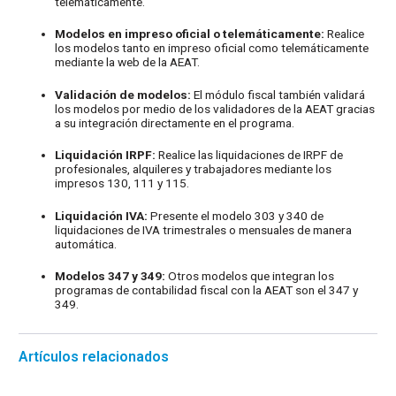
telemáticamente.
actualización de determinados
Pagos fraccionados Renta
Modelos en impreso oficial o telemáticamente:
Realice
mecanismos transfronterizos
• Tercer trimestre 2023:
los modelos tanto en impreso oficial como telemáticamente
comercializables
• Estimación directa: 130
mediante la web de la AEAT.
• Tercer trimestre 2023: 235
• Estimación objetiva: 131
Validación de modelos:
El módulo fiscal también validará
los modelos por medio de los validadores de la AEAT gracias
a su integración directamente en el programa.
Cuenta Corriente Tributaria
Pagos fraccionados Sociedades y
• Solicitud de inclusión para el año 2024:
Establecimientos Permanentes de
Liquidación IRPF:
Realice las liquidaciones de IRPF de
CCT (Cuenta Corriente Tributaria)
profesionales, alquileres y trabajadores mediante los
no Residentes
impresos 130, 111 y 115.
Ejercicio en curso:
La renuncia se deberá formular en el
Liquidación IVA:
Presente el modelo 303 y 340 de
• Régimen general: 202
liquidaciones de IVA trimestrales o mensuales de manera
modelo de “Solicitud de
• Régimen de consolidación fiscal
automática.
inclusión/comunicación de renuncia al
(grupos fiscales): 222
Modelos 347 y 349:
Otros modelos que integran los
sistema de cuenta corriente en materia
programas de contabilidad fiscal con la AEAT son el 347 y
tributaria”
IVA
349.
• Septiembre 2023. Declaración
Impuestos sobre Determinados
recapitulativa de operaciones
Artículos relacionados
Servicios Digitales
intracomunitarias: 349
• Tercer trimestre 2023: 490
• Tercer trimestre 2023. Autoliquidación: