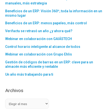
invernadero. Solicitud de devolución:
manuales, más estrategia
A23
Beneficios de un ERP: Visión 360º, toda la información en un
mismo lugar
Impuesto Especial sobre el Carbón
Beneficios de un ERP: menos papeleo, más control
• Tercer trimestre 2023: 595
Verifactu se retrasó un año ¿y ahora qué?
Impuesto sobre las Transacciones
Webinar en colaboración con GAIÁSTECH
Financieras
Control horario inteligente al alcance de todos
• Septiembre 2023: 604
Webinar en colaboración con Grupo Ehlis
Gestión de códigos de barras en un ERP: clave para un
Aportación a realizar por los
almacén más eficiente y rentable
prestadores del servicio de
Un año más trabajando para ti
comunicación audiovisual televisivo
y por los prestadores del servicio de
intercambio de vídeos a través de
Archivos
plataforma de ámbito geográfico
estatal o superior al de una
A
Comunidad Autónoma
r