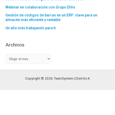
Webinar en colaboración con Grupo Ehlis
Gestión de códigos de barras en un ERP: clave para un
almacén más eficiente y rentable
Un año más trabajando para ti
Archivos
A
r
c
h
Copyright © 2026 TeamSystem | Distrito.K
i
v
o
s