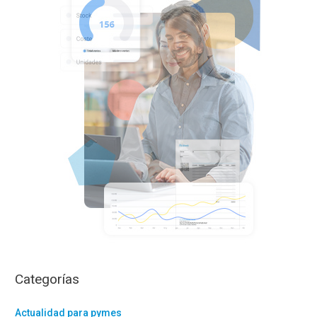
r
p
o
r
:
Categorías
Actualidad para pymes