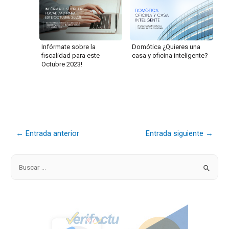
Infórmate sobre la
Domótica ¿Quieres una
fiscalidad para este
casa y oficina inteligente?
Octubre 2023!
←
Entrada anterior
Entrada siguiente
→
B
u
s
c
a