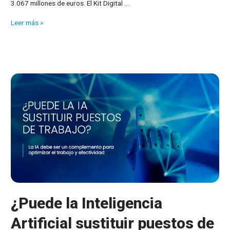
3.067 millones de euros. El Kit Digital …
Nuevas
Leer más »
ayudas:
Es
posible
adquirir
algunos
de
nuestros
módulos
por
medio
del
Bono
Digital
¿Puede la Inteligencia
Artificial sustituir puestos de