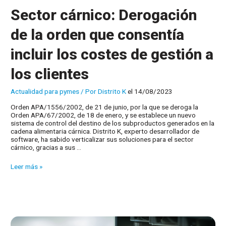
Sector cárnico: Derogación
de la orden que consentía
incluir los costes de gestión a
los clientes
Actualidad para pymes
/ Por
Distrito K
el 14/08/2023
Orden APA/1556/2002, de 21 de junio, por la que se deroga la
Orden APA/67/2002, de 18 de enero, y se establece un nuevo
sistema de control del destino de los subproductos generados en la
cadena alimentaria cárnica. Distrito K, experto desarrollador de
software, ha sabido verticalizar sus soluciones para el sector
cárnico, gracias a sus …
Sector
Leer más »
cárnico:
Derogación
de
la
orden
que
consentía