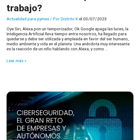
trabajo?
Actualidad para pymes
/ Por
Distrito K
el 03/07/2023
Oye Siri, Alexa pon un temporizador, Ok Google apaga las luces, la
Inteligencia Artificial lleva tiempo entre nosotros, ha llegado para
quedarse y debe ser utilizada y empleada en favor del ser humano,
medio ambiente y vida en el planeta. Una anécdota muy interesante
es la reacción de un niño hablando con Alexa, y como …
¿Puede
Leer más »
la
Inteligencia
Artificial
sustituir
puestos
de
trabajo?