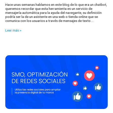
Hace unas semanas hablamos en este blog de lo que era un chatbot,
queremos recordar que esta herramienta es un servicio de
mensajería automática para la ayuda del navegante, su definición
podría ser la de un asistente en una web o tienda online que se
comunica con los usuarios a través de mensajes de texto …
¿Qué
Leer más »
es
y
para
qué
sirve
el
ChatGPT?