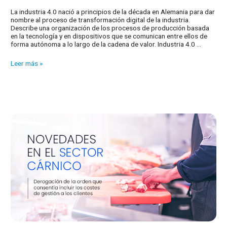
La industria 4.0 nació a principios de la década en Alemania para dar
nombre al proceso de transformación digital de la industria.
Describe una organización de los procesos de producción basada
en la tecnología y en dispositivos que se comunican entre ellos de
forma autónoma a lo largo de la cadena de valor. Industria 4.0 …
¿Qué
Leer más »
es
la
INDUSTRIA
4.0
y
para
qué
sirve?