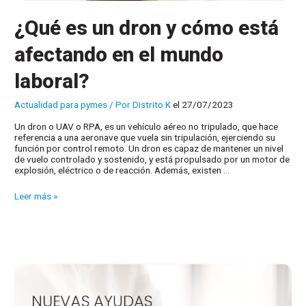
¿Qué es un dron y cómo está
afectando en el mundo
laboral?
Actualidad para pymes
/ Por
Distrito K
el 27/07/2023
Un dron o UAV o RPA, es un vehículo aéreo no tripulado, que hace
referencia a una aeronave que vuela sin tripulación, ejerciendo su
función por control remoto. Un dron es capaz de mantener un nivel
de vuelo controlado y sostenido, y está propulsado por un motor de
explosión, eléctrico o de reacción. Además, existen …
¿Qué
Leer más »
es
un
dron
y
cómo
está
afectando
en
el
mundo