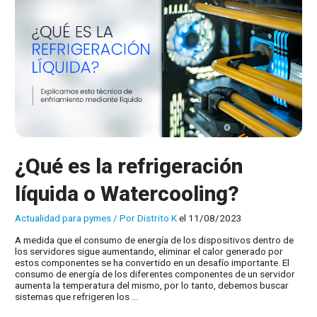
incluir
los
costes
de
gestión
a
los
clientes
¿Qué es la refrigeración
líquida o Watercooling?
Actualidad para pymes
/ Por
Distrito K
el 11/08/2023
A medida que el consumo de energía de los dispositivos dentro de
los servidores sigue aumentando, eliminar el calor generado por
estos componentes se ha convertido en un desafío importante. El
consumo de energía de los diferentes componentes de un servidor
aumenta la temperatura del mismo, por lo tanto, debemos buscar
sistemas que refrigeren los …