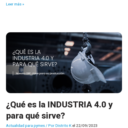
Domótica
Leer más »
¿Quieres
una
casa
y
oficina
inteligente?
¿Qué es la INDUSTRIA 4.0 y
para qué sirve?
Actualidad para pymes
/ Por
Distrito K
el 22/09/2023