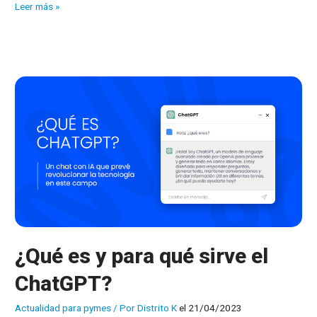
¿Qué
Leer más »
es
Wi-
Fi
6?
¿Qué es y para qué sirve el
ChatGPT?
Actualidad para pymes
/ Por
Distrito K
el 21/04/2023