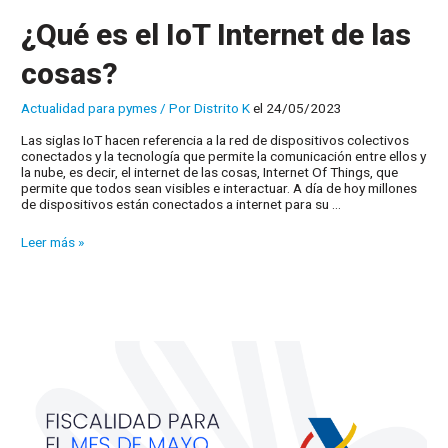
¿Qué es el IoT Internet de las
cosas?
Actualidad para pymes
/ Por
Distrito K
el 24/05/2023
Las siglas IoT hacen referencia a la red de dispositivos colectivos
conectados y la tecnología que permite la comunicación entre ellos y
la nube, es decir, el internet de las cosas, Internet Of Things, que
permite que todos sean visibles e interactuar. A día de hoy millones
de dispositivos están conectados a internet para su …
¿Qué
Leer más »
es
el
IoT
Internet
de
las
cosas?