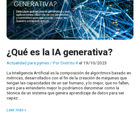
¿Qué es la IA generativa?
Actualidad para pymes
/ Por
Distrito K
el 19/10/2023
La Inteligencia Artificial es la composición de algoritmos basado en
métricas, desarrollados con el fin de la creación de máquinas que
tengan las capacidades de un ser humano, y lo mejor, que no fallen,
pero para entenderlo mejor lo podríamos denominar como la
técnica de un sistema que genera aprendizaje de datos para ser
capaz …
¿Qué
Leer más »
es
la
IA
generativa?