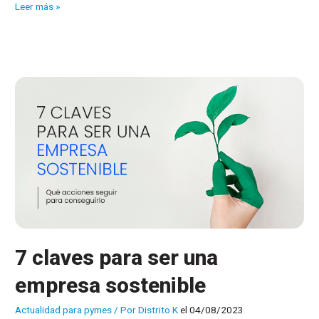
¿Qué
Leer más »
es
la
refrigeración
líquida
o
Watercooling?
7 claves para ser una
empresa sostenible
Actualidad para pymes
/ Por
Distrito K
el 04/08/2023