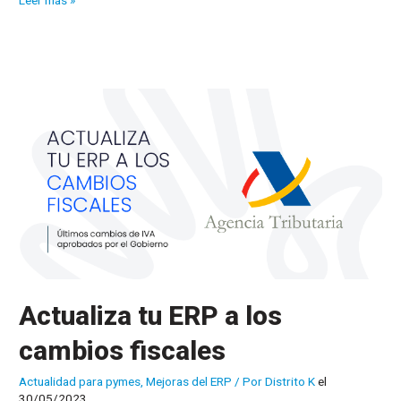
Leer más »
redactar
un
correo
de
forma
correcta
y
profesional?
Actualiza tu ERP a los
cambios fiscales
Actualidad para pymes
,
Mejoras del ERP
/ Por
Distrito K
el
30/05/2023