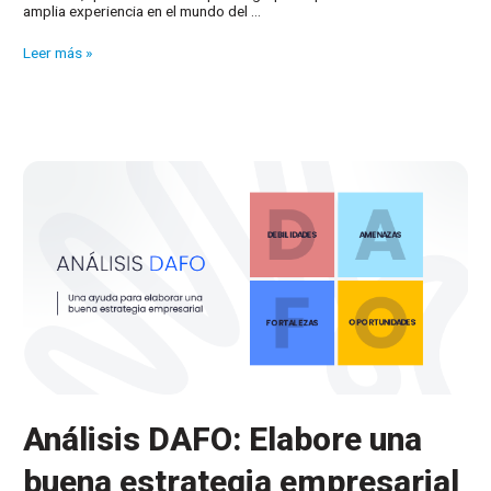
amplia experiencia en el mundo del …
NutraSalud
Leer más »
elige
Distrito
K
Análisis DAFO: Elabore una
buena estrategia empresarial