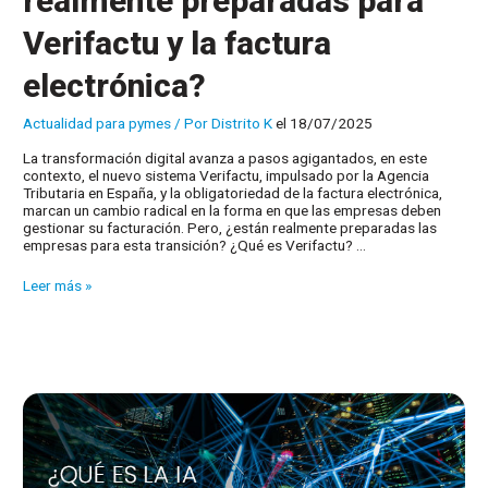
realmente preparadas para
Verifactu y la factura
electrónica?
Actualidad para pymes
/ Por
Distrito K
el 18/07/2025
La transformación digital avanza a pasos agigantados, en este
contexto, el nuevo sistema Verifactu, impulsado por la Agencia
Tributaria en España, y la obligatoriedad de la factura electrónica,
marcan un cambio radical en la forma en que las empresas deben
gestionar su facturación. Pero, ¿están realmente preparadas las
empresas para esta transición? ¿Qué es Verifactu? …
¿Están
Leer más »
las
empresas
realmente
preparadas
para
Verifactu
y
la
factura
electrónica?