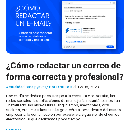
¿Cómo redactar un correo de
forma correcta y profesional?
Actualidad para pymes
/ Por
Distrito K
el 12/06/2023
Hoy en día se dedica poco tiempo a la escritura y ortografía, las
redes sociales, las aplicaciones de mensajería instantánea nos han
“instaurado” las abreviaturas, anglicismos, emoticonos, gifs,
stickers, etc… Y así hasta un largo etcétera, pero dentro del mundo
empresarial la comunicación por excelencia sigue siendo el correo
electrónico, al que dedicamos poco tiempo …
¿Cómo