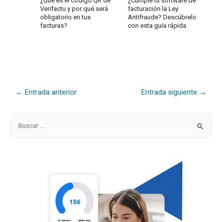
¿Qué es el código QR de
¿Cumple tu software de
Verifactu y por qué será
facturación la Ley
obligatorio en tus
Antifraude? Descúbrelo
facturas?
con esta guía rápida
←
Entrada anterior
Entrada siguiente
→
B
u
s
c
a
r
p
o