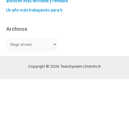
almacén más eficiente y rentable
Un año más trabajando para ti
Archivos
A
r
c
h
Copyright © 2026 TeamSystem | Distrito.K
i
v
o
s