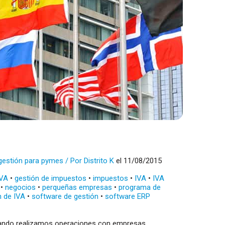
gestión para pymes
/ Por
Distrito K
el 11/08/2015
IVA
•
gestión de impuestos
•
impuestos
•
IVA
•
IVA
•
negocios
•
perqueñas empresas
•
programa de
n de IVA
•
software de gestión
•
software ERP
 cuando realizamos operaciones con empresas