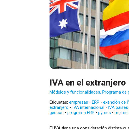
IVA en el extranjero
Módulos y funcionalidades
,
Programa de 
Etiquetas:
empresas
•
ERP
•
exención de 
extranjero
•
IVA internacional
•
IVA países
gestión
•
programa ERP
•
pymes
•
regime
El IVA tiene una consideración distinta