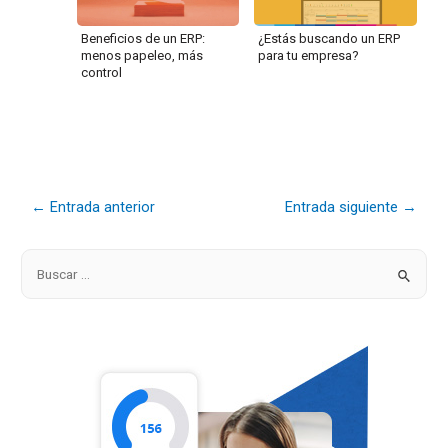
Beneficios de un ERP:
¿Estás buscando un ERP
menos papeleo, más
para tu empresa?
control
←
Entrada anterior
Entrada siguiente
→
B
u
s
c
a
r
p