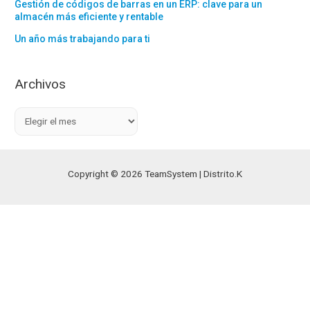
Gestión de códigos de barras en un ERP: clave para un
almacén más eficiente y rentable
Un año más trabajando para ti
Archivos
A
r
c
h
Copyright © 2026 TeamSystem | Distrito.K
i
v
o
s