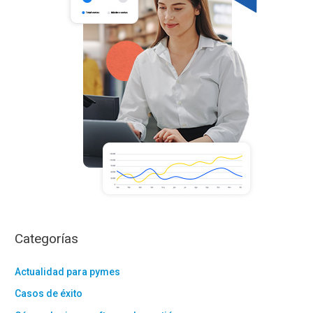
o
r
:
Categorías
Actualidad para pymes
Casos de éxito