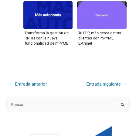
Transforma la gestión de
Tu ERP, más cerca de tus
RRHH con la nueva
clientes con mPYME
funcionalidad de mPYME
Extranet
←
Entrada anterior
Entrada siguiente
→
B
u
s
c
a