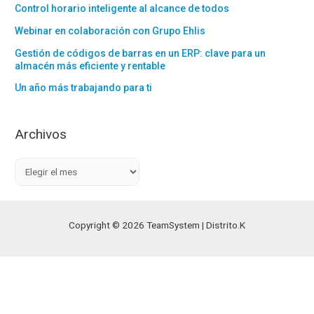
Control horario inteligente al alcance de todos
Webinar en colaboración con Grupo Ehlis
Gestión de códigos de barras en un ERP: clave para un
almacén más eficiente y rentable
Un año más trabajando para ti
Archivos
A
r
c
h
Copyright © 2026 TeamSystem | Distrito.K
i
v
o
s