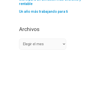
rentable
Un año más trabajando para ti
Archivos
A
r
c
h
i
v
o
s