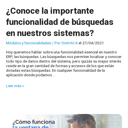
¿Conoce la importante
funcionalidad de búsquedas
en nuestros sistemas?
Módulos y funcionalidades
/ Por
Distrito K
el 27/04/2021
Hoy queremos hablar sobre una funcionalidad esencial en nuestro
ERP, las búsquedas. Las búsquedas nos permiten localizar y conocer
todo tipo de datos dentro del sistema, pero quizás su mayor interés
reside en la gran cantidad de formas y accesos de los que están
dotadas estas búsquedas. En cualquier funcionalidad de la
aplicación donde podamos …
¿Conoce
Leer más »
la
importante
funcionalidad
de
búsquedas
en
nuestros
sistemas?