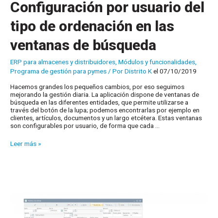
Configuración por usuario del
tipo de ordenación en las
ventanas de búsqueda
ERP para almacenes y distribuidores
,
Módulos y funcionalidades
,
Programa de gestión para pymes
/ Por
Distrito K
el 07/10/2019
Hacemos grandes los pequeños cambios, por eso seguimos
mejorando la gestión diaria. La aplicación dispone de ventanas de
búsqueda en las diferentes entidades, que permite utilizarse a
través del botón de la lupa; podemos encontrarlas por ejemplo en
clientes, artículos, documentos y un largo etcétera. Estas ventanas
son configurables por usuario, de forma que cada …
Configuración
Leer más »
por
usuario
del
tipo
de
ordenación
en
las
ventanas