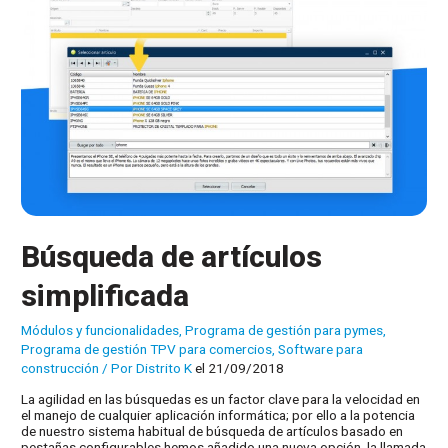
de
búsqueda
Búsqueda de artículos
simplificada
Módulos y funcionalidades
,
Programa de gestión para pymes
,
Programa de gestión TPV para comercios
,
Software para
construcción
/ Por
Distrito K
el 21/09/2018
La agilidad en las búsquedas es un factor clave para la velocidad en
el manejo de cualquier aplicación informática; por ello a la potencia
de nuestro sistema habitual de búsqueda de artículos basado en
pestañas configurables hemos añadido una nueva opción, la llamada