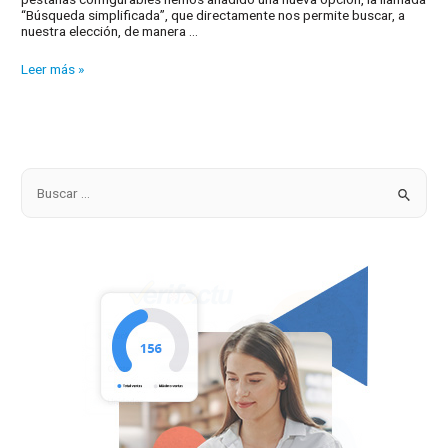
“Búsqueda simplificada”, que directamente nos permite buscar, a
nuestra elección, de manera …
Búsqueda
Leer más »
de
artículos
simplificada
B
u
s
c
a
r
p
o
r
: