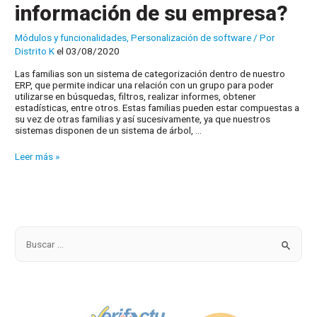
información de su empresa?
Módulos y funcionalidades
,
Personalización de software
/ Por
Distrito K
el 03/08/2020
Las familias son un sistema de categorización dentro de nuestro
ERP, que permite indicar una relación con un grupo para poder
utilizarse en búsquedas, filtros, realizar informes, obtener
estadísticas, entre otros. Estas familias pueden estar compuestas a
su vez de otras familias y así sucesivamente, ya que nuestros
sistemas disponen de un sistema de árbol, …
¿Conoce
Leer más »
la
forma
de
clasificar
y
estructurar
la
B
información
u
de
su
s
empresa?
c
a