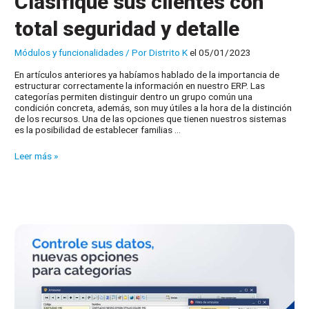
Clasifique sus clientes con
total seguridad y detalle
Módulos y funcionalidades
/ Por
Distrito K
el 05/01/2023
En artículos anteriores ya habíamos hablado de la importancia de
estructurar correctamente la información en nuestro ERP. Las
categorías permiten distinguir dentro un grupo común una
condición concreta, además, son muy útiles a la hora de la distinción
de los recursos. Una de las opciones que tienen nuestros sistemas
es la posibilidad de establecer familias …
Clasifique
Leer más »
sus
clientes
con
total
seguridad
y
detalle