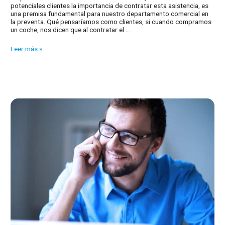
potenciales clientes la importancia de contratar esta asistencia, es
una premisa fundamental para nuestro departamento comercial en
la preventa. Qué pensaríamos como clientes, si cuando compramos
un coche, nos dicen que al contratar el …
10
Leer más »
motivos
por
los
que
contratar
el
servicio
de
mantenimiento
de
nuestro
software