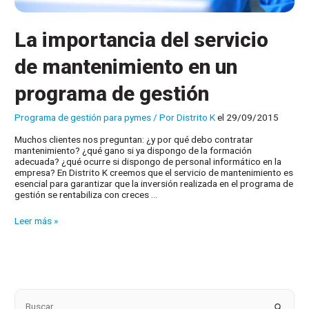
La importancia del servicio
de mantenimiento en un
programa de gestión
Programa de gestión para pymes
/ Por
Distrito K
el 29/09/2015
Muchos clientes nos preguntan: ¿y por qué debo contratar
mantenimiento? ¿qué gano si ya dispongo de la formación
adecuada? ¿qué ocurre si dispongo de personal informático en la
empresa? En Distrito K creemos que el servicio de mantenimiento es
esencial para garantizar que la inversión realizada en el programa de
gestión se rentabiliza con creces …
La
Leer más »
importancia
del
servicio
de
mantenimiento
en
un
B
programa