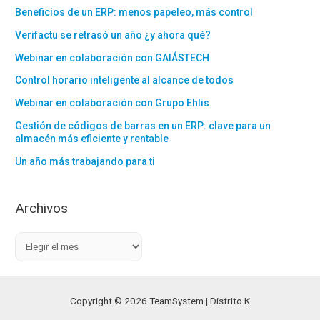
Beneficios de un ERP: menos papeleo, más control
Verifactu se retrasó un año ¿y ahora qué?
Webinar en colaboración con GAIÁSTECH
Control horario inteligente al alcance de todos
Webinar en colaboración con Grupo Ehlis
Gestión de códigos de barras en un ERP: clave para un
almacén más eficiente y rentable
Un año más trabajando para ti
Archivos
A
r
c
h
Copyright © 2026 TeamSystem | Distrito.K
i