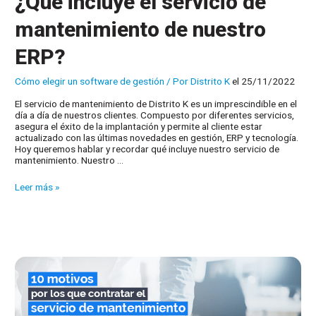
¿Qué incluye el servicio de
mantenimiento de nuestro
ERP?
Cómo elegir un software de gestión
/ Por
Distrito K
el 25/11/2022
El servicio de mantenimiento de Distrito K es un imprescindible en el
día a día de nuestros clientes. Compuesto por diferentes servicios,
asegura el éxito de la implantación y permite al cliente estar
actualizado con las últimas novedades en gestión, ERP y tecnología.
Hoy queremos hablar y recordar qué incluye nuestro servicio de
mantenimiento. Nuestro …
¿Qué
Leer más »
incluye
el
servicio
de
mantenimiento
de
nuestro
ERP?