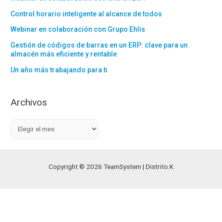
Control horario inteligente al alcance de todos
Webinar en colaboración con Grupo Ehlis
Gestión de códigos de barras en un ERP: clave para un
almacén más eficiente y rentable
Un año más trabajando para ti
Archivos
A
r
c
h
Copyright © 2026 TeamSystem | Distrito.K
i
v
o
s