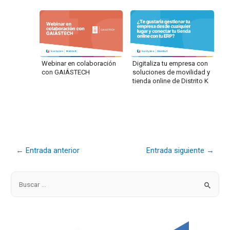
Webinar en colaboración
Digitaliza tu empresa con
con GAIÁSTECH
soluciones de movilidad y
tienda online de Distrito K
←
Entrada anterior
Entrada siguiente
→
B
u
s
c