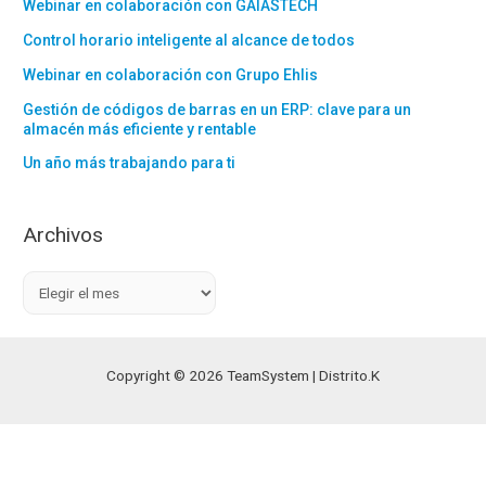
Webinar en colaboración con GAIÁSTECH
Control horario inteligente al alcance de todos
Webinar en colaboración con Grupo Ehlis
Gestión de códigos de barras en un ERP: clave para un
almacén más eficiente y rentable
Un año más trabajando para ti
Archivos
A
r
c
h
Copyright © 2026 TeamSystem | Distrito.K
i
v
o