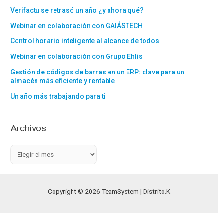
Verifactu se retrasó un año ¿y ahora qué?
Webinar en colaboración con GAIÁSTECH
Control horario inteligente al alcance de todos
Webinar en colaboración con Grupo Ehlis
Gestión de códigos de barras en un ERP: clave para un
almacén más eficiente y rentable
Un año más trabajando para ti
Archivos
A
r
c
h
Copyright © 2026 TeamSystem | Distrito.K
i
v