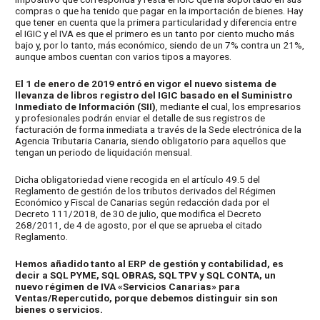
compras o que ha tenido que pagar en la importación de bienes. Hay
que tener en cuenta que la primera particularidad y diferencia entre
el IGIC y el IVA es que el primero es un tanto por ciento mucho más
bajo y, por lo tanto, más económico, siendo de un 7% contra un 21%,
aunque ambos cuentan con varios tipos a mayores.
El 1 de enero de 2019 entró en vigor el nuevo sistema de
llevanza de libros registro del IGIC basado en el Suministro
Inmediato de Información (SII)
, mediante el cual, los empresarios
y profesionales podrán enviar el detalle de sus registros de
facturación de forma inmediata a través de la Sede electrónica de la
Agencia Tributaria Canaria, siendo obligatorio para aquellos que
tengan un periodo de liquidación mensual.
Dicha obligatoriedad viene recogida en el artículo 49.5 del
Reglamento de gestión de los tributos derivados del Régimen
Económico y Fiscal de Canarias según redacción dada por el
Decreto 111/2018, de 30 de julio, que modifica el Decreto
268/2011, de 4 de agosto, por el que se aprueba el citado
Reglamento.
Hemos añadido tanto al ERP de gestión y contabilidad, es
decir a SQL PYME, SQL OBRAS, SQL TPV y SQL CONTA, un
nuevo régimen de IVA «Servicios Canarias» para
Ventas/Repercutido, porque debemos distinguir sin son
bienes o servicios.