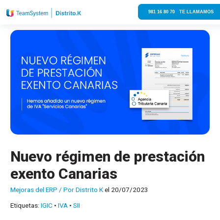
981 16 80 70 TE LLAMAMOS
Nuevo régimen de prestación
exento Canarias
Mejoras del ERP
/ Por
Distrito K
el 20/07/2023
Etiquetas:
IGIC
•
IVA
•
SII