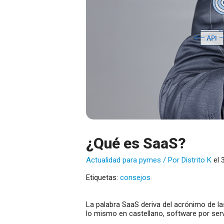
¿Qué es SaaS?
Actualidad para pymes
/ Por
Distrito K
el
Etiquetas:
consejos
La palabra SaaS deriva del acrónimo de la
lo mismo en castellano, software por serv