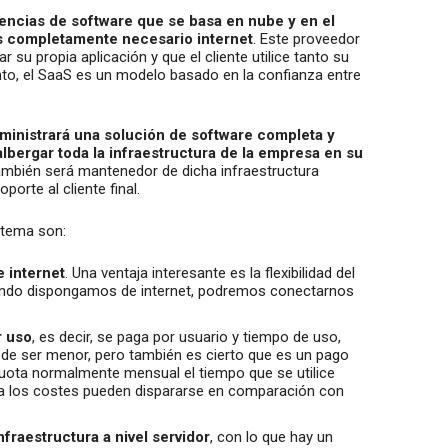
cencias de software que se basa en nube y en el
es completamente necesario internet
. Este proveedor
r su propia aplicación y que el cliente utilice tanto su
nto, el SaaS es un modelo basado en la confianza entre
ministrará una solución de software completa y
lbergar toda la infraestructura de la empresa en su
ambién será mantenedor de dicha infraestructura
orte al cliente final.
istema son:
e internet
. Una ventaja interesante es la flexibilidad del
ando dispongamos de internet, podremos conectarnos
r uso
, es decir, se paga por usuario y tiempo de uso,
puede ser menor, pero también es cierto que es un pago
 cuota normalmente mensual el tiempo que se utilice
arga los costes pueden dispararse en comparación con
fraestructura a nivel servidor
, con lo que hay un