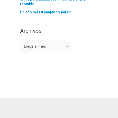
rentable
Un año más trabajando para ti
Archivos
A
r
c
h
i
v
o
s