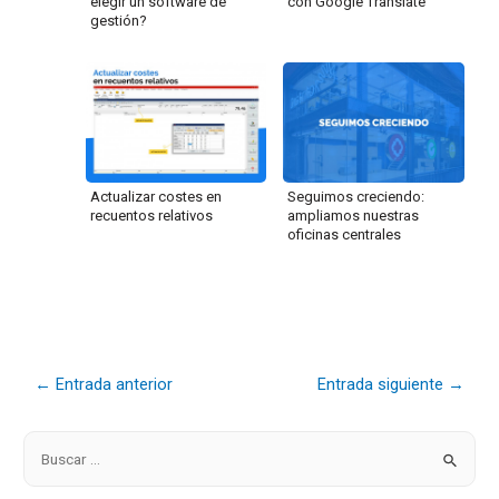
con Google Translate
elegir un software de
gestión?
Actualizar costes en
Seguimos creciendo:
recuentos relativos
ampliamos nuestras
oficinas centrales
←
Entrada anterior
Entrada siguiente
→
B
u