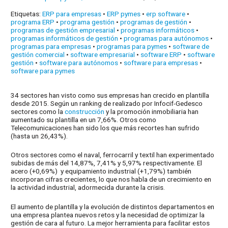
Etiquetas:
ERP para empresas
•
ERP pymes
•
erp software
•
programa ERP
•
programa gestión
•
programas de gestión
•
programas de gestión empresarial
•
programas informáticos
•
programas informáticos de gestión
•
programas para autónomos
•
programas para empresas
•
programas para pymes
•
software de
gestión comercial
•
software empresarial
•
software ERP
•
software
gestión
•
software para autónomos
•
software para empresas
•
software para pymes
34 sectores han visto como sus empresas han crecido en plantilla
desde 2015. Según un ranking de realizado por Infocif-Gedesco
sectores como la
construcción
y la promoción inmobiliaria han
aumentado su plantilla en un 7,66%. Otros como
Telecomunicaciones han sido los que más recortes han sufrido
(hasta un 26,43%).
Otros sectores como el naval, ferrocarril y textil han experimentado
subidas de más del 14,87%, 7,41% y 5,97% respectivamente. El
acero (+0,69%) y equipamiento industrial (+1,79%) también
incorporan cifras crecientes, lo que nos habla de un crecimiento en
la actividad industrial, adormecida durante la crisis.
El aumento de plantilla y la evolución de distintos departamentos en
una empresa plantea nuevos retos y la necesidad de optimizar la
gestión de cara al futuro. La mejor herramienta para facilitar estos