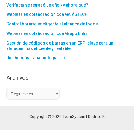
Verifactu se retrasó un año ¿y ahora qué?
Webinar en colaboración con GAIÁSTECH
Control horario inteligente al alcance de todos
Webinar en colaboración con Grupo Ehlis
Gestión de códigos de barras en un ERP: clave para un
almacén más eficiente y rentable
Un año más trabajando para ti
Archivos
A
r
c
h
Copyright © 2026 TeamSystem | Distrito.K
i
v