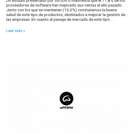
Un estudio presentado por SoftDo it manifiesta que el 77,8% de los
proveedores de software han mejorado sus ventas el año pasado.
Junto con los que se mantienen (15,3%) constatamos la buena
salud de este tipo de productos, destinados a mejorar la gestión de
las empresas. En cuanto al paisaje de mercado de este tipo …
El
Leer más »
software
empresarial
aumenta
sus
ventas