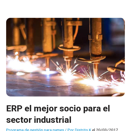
módulo
para
control
de
presencia
ERP el mejor socio para el
sector industrial
Programa de gestión para pymes
/ Por
Distrito K
el 20/03/2017