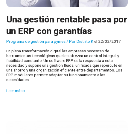
Una gestión rentable pasa por
un ERP con garantías
Programa de gestión para pymes
/ Por
Distrito K
el 22/02/2017
En plena transformación digital las empresas necesitan de
herrramientas tecnológicas que les ofrezca un control integral y
fiabilidad constante. Un software ERP es la respuesta a esta
necesidad y supone una gestión fluida, unificada que repercute en
una ahorro y una organización eficiente entre departamentos. Los
ERP modulares permite adaptar su funcionamiento a las
necesidades …
Una
Leer más »
gestión
rentable
pasa
por
un
ERP
con
garantías