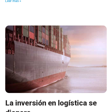
Gestionar
Leer más »
una
inspección
de
trabajo
La inversión en logística se