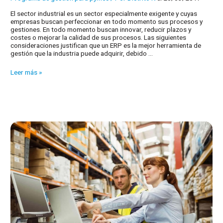
El sector industrial es un sector especialmente exigente y cuyas
empresas buscan perfeccionar en todo momento sus procesos y
gestiones. En todo momento buscan innovar, reducir plazos y
costes o mejorar la calidad de sus procesos. Las siguientes
consideraciones justifican que un ERP es la mejor herramienta de
gestión que la industria puede adquirir, debido …
ERP
Leer más »
el
mejor
socio
para
el
sector
industrial