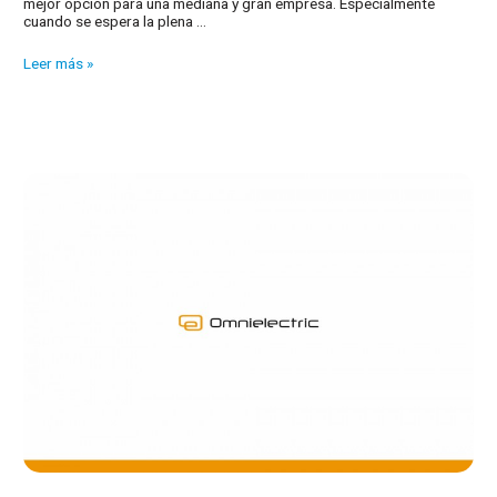
mejor opción para una mediana y gran empresa. Especialmente
cuando se espera la plena …
Que
Leer más »
la
factura
electrónica
no
le
suponga
una
complicación