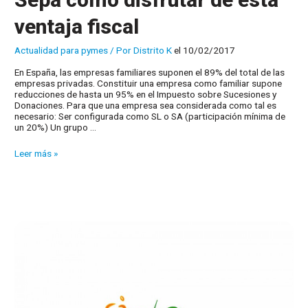
ventaja fiscal
Actualidad para pymes
/ Por
Distrito K
el 10/02/2017
En España, las empresas familiares suponen el 89% del total de las
empresas privadas. Constituir una empresa como familiar supone
reducciones de hasta un 95% en el Impuesto sobre Sucesiones y
Donaciones. Para que una empresa sea considerada como tal es
necesario: Ser configurada como SL o SA (participación mínima de
un 20%) Un grupo …
¿Tiene
Leer más »
una
empresa
familiar?
Sepa
como
disfrutar
de
esta
ventaja
fiscal