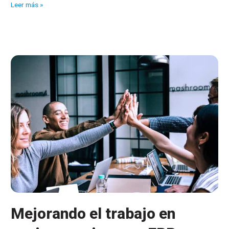
Nuestros
Leer más »
clientes:
REG
Galicia
Mejorando el trabajo en