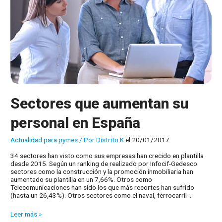
Sectores que aumentan su
personal en España
Actualidad para pymes
/ Por
Distrito K
el 20/01/2017
34 sectores han visto como sus empresas han crecido en plantilla
desde 2015. Según un ranking de realizado por Infocif-Gedesco
sectores como la construcción y la promoción inmobiliaria han
aumentado su plantilla en un 7,66%. Otros como
Telecomunicaciones han sido los que más recortes han sufrido
(hasta un 26,43%). Otros sectores como el naval, ferrocarril …
Sectores
Leer más »
que