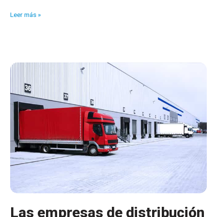
Sectores
Leer más »
que
crecen
gracias
a
las
nuevas
tecnologías
Las empresas de distribución