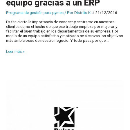
equipo gracias a un ERP
Programa de gestión para pymes
/ Por
Distrito K
el 21/12/2016
Es tan cierto la importancia de conocer y centrarse en nuestros
clientes como el hecho de que ese trabajo empieza por mejorar y
facilitar el buen trabajo en los departamentos de su empresa. Por
medio de un equipo satisfecho y motivado se alcanzan los objetivos
más ambiciosos de nuestro negocio. Y todo pasa por que …
Mejorando
Leer más »
el
trabajo
en
equipo
gracias
a
un
ERP