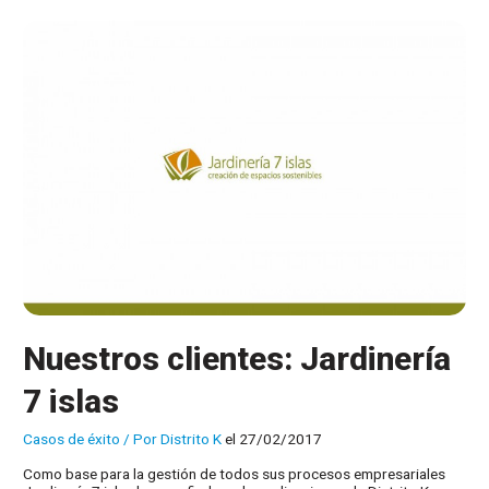
de
situaciones
es
la
hora
de
incorporar
un
ERP
Nuestros clientes: Jardinería
7 islas
Casos de éxito
/ Por
Distrito K
el 27/02/2017
Como base para la gestión de todos sus procesos empresariales