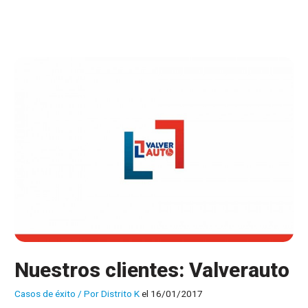
aumentan
su
personal
en
España
Nuestros clientes: Valverauto
Casos de éxito
/ Por
Distrito K
el 16/01/2017