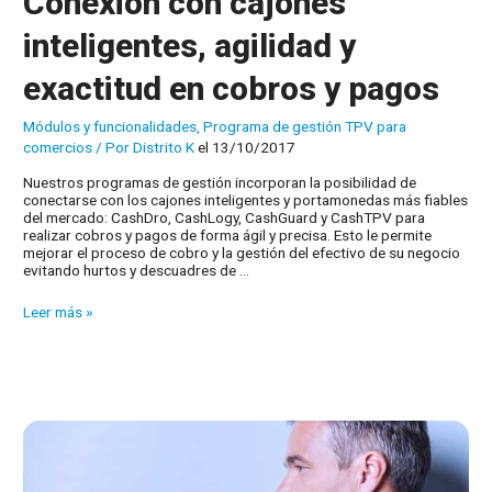
Conexión con cajones
inteligentes, agilidad y
exactitud en cobros y pagos
Módulos y funcionalidades
,
Programa de gestión TPV para
comercios
/ Por
Distrito K
el 13/10/2017
Nuestros programas de gestión incorporan la posibilidad de
conectarse con los cajones inteligentes y portamonedas más fiables
del mercado: CashDro, CashLogy, CashGuard y CashTPV para
realizar cobros y pagos de forma ágil y precisa. Esto le permite
mejorar el proceso de cobro y la gestión del efectivo de su negocio
evitando hurtos y descuadres de …
Conexión
Leer más »
con
cajones
inteligentes,
agilidad
y
exactitud
en
cobros
y
pagos