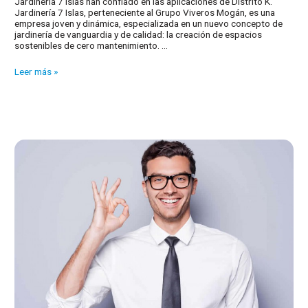
Jardinería 7 islas han confiado en las aplicaciones de Distrito K.
Jardinería 7 Islas, perteneciente al Grupo Viveros Mogán, es una
empresa joven y dinámica, especializada en un nuevo concepto de
jardinería de vanguardia y de calidad: la creación de espacios
sostenibles de cero mantenimiento. …
Nuestros
Leer más »
clientes:
Jardinería
7
islas