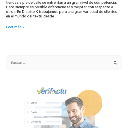
tiendas a pie de calle se enfrentan a un gran nivel de competencia.
Pero siempre es posible diferenciarse y mejorar con respecto a
otros. En Distrito K trabajamos para una gran variedad de clientes
en el mundo del textil, desde …
Gestión
Leer más »
de
su
tienda
de
moda
B
u
s
c
a
r
p
o
r
: