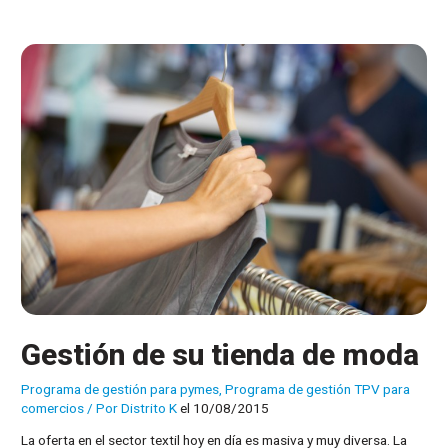
al
alza
en
la
venta
online
Gestión de su tienda de moda
Programa de gestión para pymes
,
Programa de gestión TPV para
comercios
/ Por
Distrito K
el 10/08/2015
La oferta en el sector textil hoy en día es masiva y muy diversa. La