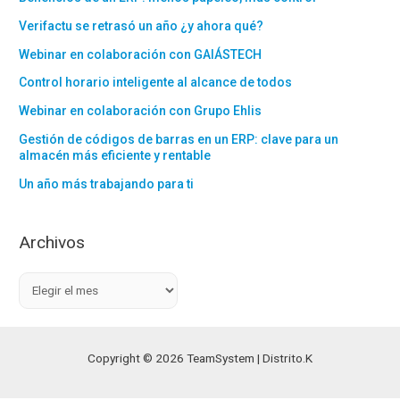
Verifactu se retrasó un año ¿y ahora qué?
Webinar en colaboración con GAIÁSTECH
Control horario inteligente al alcance de todos
Webinar en colaboración con Grupo Ehlis
Gestión de códigos de barras en un ERP: clave para un
almacén más eficiente y rentable
Un año más trabajando para ti
Archivos
A
r
c
h
Copyright © 2026 TeamSystem | Distrito.K
i