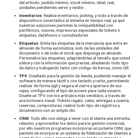
del artículo, pedido mínimo, stock mínimo, ideal, real,
unidades pendientes servir y recibir…
Inventarios
. Realice inventarios, picking, y todo a través de
dispositivos conectados al sistema en tiempo real, ya que
nuestras soluciones permiten la compatibilidad con
periféricos, visores, impresoras especiales de tickets o
etiquetas, datáfonos o consultadores.
Etiquetas
. Emita las etiquetas de la mercancía que entra en
almacén de forma automática, solo de las unidades del
documento o de todo el stock que disponga en almacén.
Personalice las etiquetas, adaptándolas al tamaño que usted
utilice y con la información que precise, añadiendo todo tipo
de datos y trabajando tanto con código de barras, como QR.
TPV
. Diseñado para la gestión de tienda, pudiendo manejar el
software de manera táctil o con teclado y ratón, permitiendo
realizar de forma ágil y segura el cierre y apertura de sus
cajas, configurando el tipo de acceso para cada usuario.
Diseñe un TPV con los artículos más vendidos, a través de
una botonera visual. Tickets regalo, vales, entregas a cuenta,
reservas, composturas, realice todo tipo de registros y
documentos con un simple clic.
CRM
. Todo ello nos obliga a tener con el cliente una estrecha
relación, y aprovechar los datos para la gestión comercial,
por ello nuestros programas incorporan un potente CRM, que
permite de incorporar un sistema de fidelización de clientes a
partir de las ventas generadas acumulando un importe o