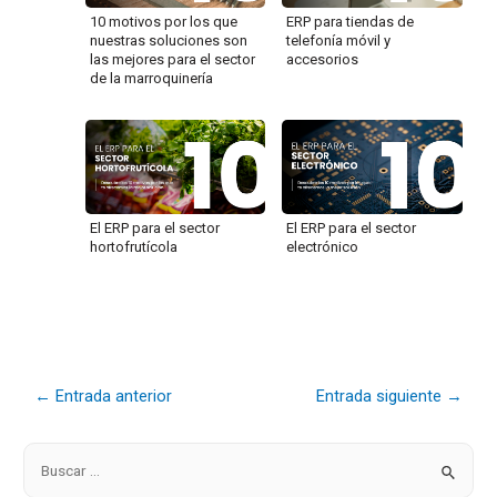
10 motivos por los que
ERP para tiendas de
nuestras soluciones son
telefonía móvil y
las mejores para el sector
accesorios
de la marroquinería
El ERP para el sector
El ERP para el sector
hortofrutícola
electrónico
←
Entrada anterior
Entrada siguiente
→
B
u