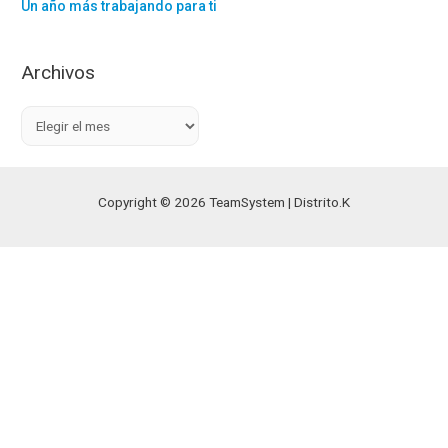
Un año más trabajando para ti
Archivos
A
r
c
h
Copyright © 2026 TeamSystem | Distrito.K
i
v
o
s