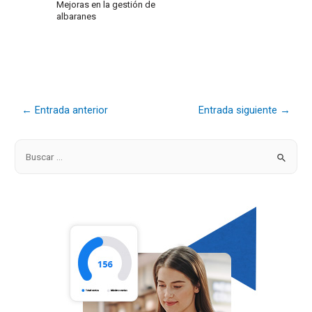
Mejoras en la gestión de
albaranes
←
Entrada anterior
Entrada siguiente
→
B
u
s
c
a
r
p
o
r